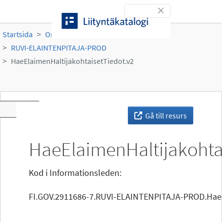
Gå till innehållet
Toggle navigation
Startsida
Organisationer
Ruokavirasto
RUVI-ELAINTENPITAJA-PROD
HaeElaimenHaltijakohtaisetTiedot.v2
Toggle navigation
Gå till resurs
HaeElaimenHaltijakohta
Kod i Informationsleden:
FI.GOV.2911686-7.RUVI-ELAINTENPITAJA-PROD.HaeE