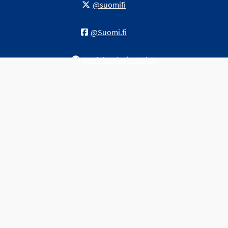
@suomifi
@Suomi.fi
@vrk-kpa/api-catalog