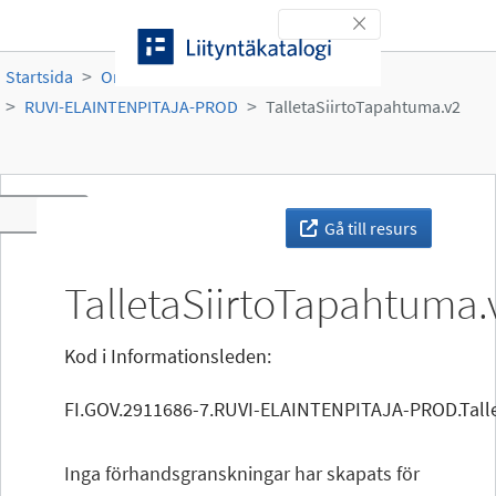
Gå till innehållet
Toggle navigation
Startsida
Organisationer
Ruokavirasto
RUVI-ELAINTENPITAJA-PROD
TalletaSiirtoTapahtuma.v2
Toggle navigation
Gå till resurs
TalletaSiirtoTapahtuma.
Kod i Informationsleden:
FI.GOV.2911686-7.RUVI-ELAINTENPITAJA-PROD.Talle
Inga förhandsgranskningar har skapats för