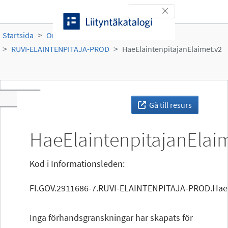
Gå till innehållet
Toggle navigation
Startsida
Organisationer
Ruokavirasto
RUVI-ELAINTENPITAJA-PROD
HaeElaintenpitajanElaimet.v2
Toggle navigation
Gå till resurs
HaeElaintenpitajanElai
Kod i Informationsleden:
FI.GOV.2911686-7.RUVI-ELAINTENPITAJA-PROD.HaeEl
Inga förhandsgranskningar har skapats för