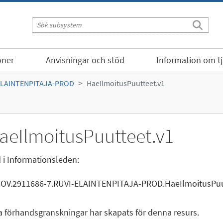
oner
Anvisningar och stöd
Information om t
ELAINTENPITAJA-PROD
HaeIlmoitusPuutteet.v1
aeIlmoitusPuutteet.v1
 i Informationsleden:
GOV.2911686-7.RUVI-ELAINTENPITAJA-PROD.HaeIlmoitusPuu
a förhandsgranskningar har skapats för denna resurs.