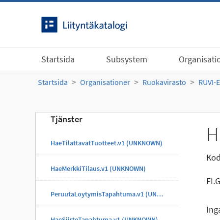
Gå till innehållet
Startsida
Subsystem
Organisati
Startsida
Organisationer
Ruokavirasto
RUVI-
Tjänster
H
HaeTilattavatTuotteet.v1 (UNKNOWN)
Kod
HaeMerkkiTilaus.v1 (UNKNOWN)
FI.
PeruutaLoytymisTapahtuma.v1 (UNKNOWN)
Ing
HaeSiirtoTapahtuma.v1 (UNKNOWN)