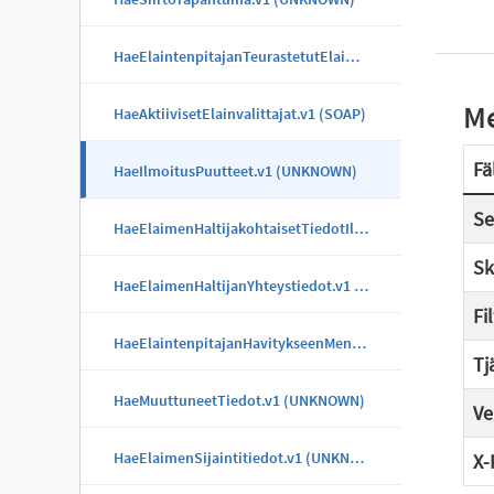
HaeElaintenpitajanTeurastetutElaimet.v1 (UNKNOWN)
Me
HaeAktiivisetElainvalittajat.v1 (SOAP)
Fä
HaeIlmoitusPuutteet.v1 (UNKNOWN)
Se
HaeElaimenHaltijakohtaisetTiedotIlmoitus.v1 (UNKNOWN)
Sk
HaeElaimenHaltijanYhteystiedot.v1 (UNKNOWN)
Fi
HaeElaintenpitajanHavitykseenMenneetElaimet.v1 (UNKNOWN)
Tj
HaeMuuttuneetTiedot.v1 (UNKNOWN)
Ve
HaeElaimenSijaintitiedot.v1 (UNKNOWN)
X-