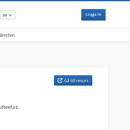
Logga in
SV
jänsten
Gå till resurs
tteet.v1