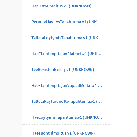
HaeOstoIlmoitus.v1 (UNKNOWN)
PeruutaHavitysTapahtuma.v1 (UNKNOWN)
TalletaLoytymisTapahtuma.v1 (UNKNOWN)
HaeElaintenpitajanElaimet.v1 (UNKNOWN)
TeeRekisterikysely.v1 (UNKNOWN)
HaeElaintenpitajanVapaatMerkit.v1 (UNKNOWN)
TalletaKayttoonottoTapahtuma.v1 (UNKNOWN)
HaeLoytymisTapahtuma.v1 (UNKNOWN)
HaeTuontiIlmoitus.v1 (UNKNOWN)