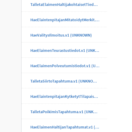
TalletaElaimenHaltijakohtaisetTiedotTapahtuma.v1 (UNKNOWN)
HaeElaintenpitajanMitatoidytMerkit.v1 (UNKNOWN)
HaeValitysIlmoitus.v1 (UNKNOWN)
HaeElaimenTeurastustiedot.v1 (UNKNOWN)
HaeElaimenPolveutumistiedot.v1 (UNKNOWN)
TalletaSiirtoTapahtuma.v1 (UNKNOWN)
HaeElaintenpitajanKytketytTilapaisMerkit.v1 (UNKNOWN)
TalletaPoikimisTapahtuma.v1 (UNKNOWN)
HaeElaimenHaltijanTapahtumat.v1 (UNKNOWN)