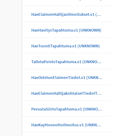
HaeElaimenHaltijanIlmoitukset.v1 (UNKNOWN)
HaeHavitysTapahtuma.v1 (UNKNOWN)
HaeTuontiTapahtuma.v1 (UNKNOWN)
TalletaPoistoTapahtuma.v1 (UNKNOWN)
HaeOstetunElaimenTiedot.v1 (UNKNOWN)
HaeElaimenHaltijakohtaisetTiedotTapahtuma.v1 (UNKNOWN)
PeruutaSiirtoTapahtuma.v1 (UNKNOWN)
HaeKayttoonottoilmoitus.v1 (UNKNOWN)