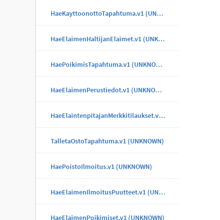
HaeKayttoonottoTapahtuma.v1 (UNKNOWN)
HaeElaimenHaltijanElaimet.v1 (UNKNOWN)
HaePoikimisTapahtuma.v1 (UNKNOWN)
HaeElaimenPerustiedot.v1 (UNKNOWN)
HaeElaintenpitajanMerkkitilaukset.v1 (UNKNOWN)
TalletaOstoTapahtuma.v1 (UNKNOWN)
HaePoistoIlmoitus.v1 (UNKNOWN)
HaeElaimenIlmoitusPuutteet.v1 (UNKNOWN)
HaeElaimenPoikimiset.v1 (UNKNOWN)