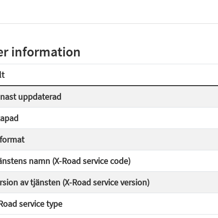
r information
lt
nast uppdaterad
apad
lformat
änstens namn (X-Road service code)
rsion av tjänsten (X-Road service version)
Road service type