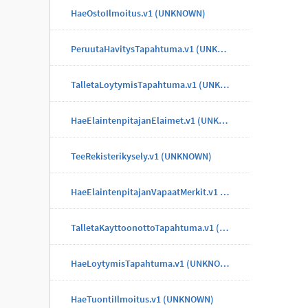
HaeOstoIlmoitus.v1 (UNKNOWN)
PeruutaHavitysTapahtuma.v1 (UNKNOWN)
TalletaLoytymisTapahtuma.v1 (UNKNOWN)
HaeElaintenpitajanElaimet.v1 (UNKNOWN)
TeeRekisterikysely.v1 (UNKNOWN)
HaeElaintenpitajanVapaatMerkit.v1 (UNKNOWN)
TalletaKayttoonottoTapahtuma.v1 (UNKNOWN)
HaeLoytymisTapahtuma.v1 (UNKNOWN)
HaeTuontiIlmoitus.v1 (UNKNOWN)