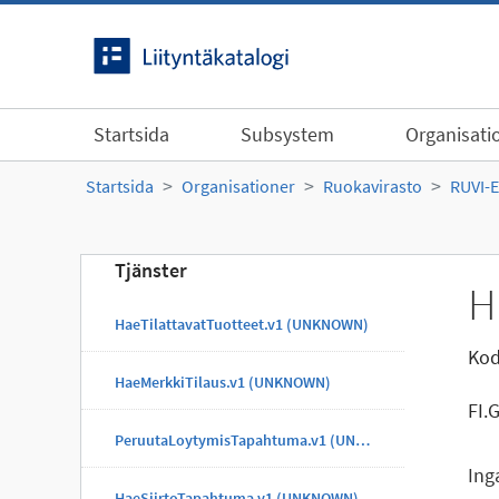
Gå till innehållet
Startsida
Subsystem
Organisati
Startsida
Organisationer
Ruokavirasto
RUVI-
Tjänster
H
HaeTilattavatTuotteet.v1 (UNKNOWN)
Kod
HaeMerkkiTilaus.v1 (UNKNOWN)
FI.
PeruutaLoytymisTapahtuma.v1 (UNKNOWN)
Ing
HaeSiirtoTapahtuma.v1 (UNKNOWN)