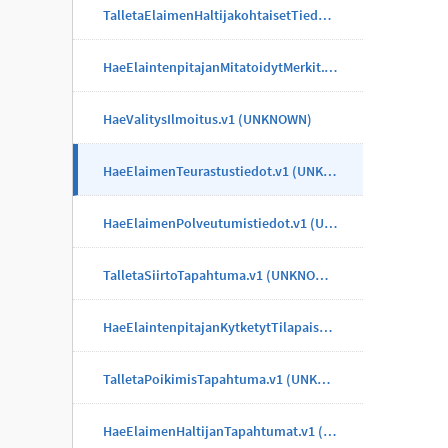
TalletaElaimenHaltijakohtaisetTiedotTapahtuma.v1 (UNKNOWN)
HaeElaintenpitajanMitatoidytMerkit.v1 (UNKNOWN)
HaeValitysIlmoitus.v1 (UNKNOWN)
HaeElaimenTeurastustiedot.v1 (UNKNOWN)
HaeElaimenPolveutumistiedot.v1 (UNKNOWN)
TalletaSiirtoTapahtuma.v1 (UNKNOWN)
HaeElaintenpitajanKytketytTilapaisMerkit.v1 (UNKNOWN)
TalletaPoikimisTapahtuma.v1 (UNKNOWN)
HaeElaimenHaltijanTapahtumat.v1 (UNKNOWN)