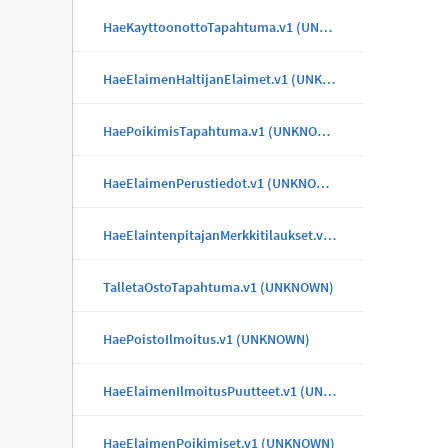
HaeKayttoonottoTapahtuma.v1 (UNKNOWN)
HaeElaimenHaltijanElaimet.v1 (UNKNOWN)
HaePoikimisTapahtuma.v1 (UNKNOWN)
HaeElaimenPerustiedot.v1 (UNKNOWN)
HaeElaintenpitajanMerkkitilaukset.v1 (UNKNOWN)
TalletaOstoTapahtuma.v1 (UNKNOWN)
HaePoistoIlmoitus.v1 (UNKNOWN)
HaeElaimenIlmoitusPuutteet.v1 (UNKNOWN)
HaeElaimenPoikimiset.v1 (UNKNOWN)