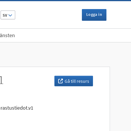
Logga in
SV
jänsten
1
Gå till resurs
astustiedot.v1