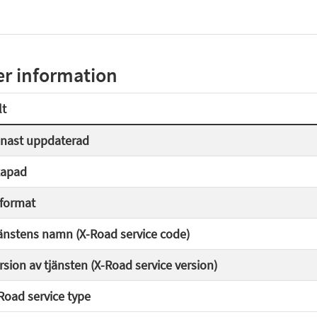
r information
lt
nast uppdaterad
apad
lformat
änstens namn (X-Road service code)
rsion av tjänsten (X-Road service version)
Road service type