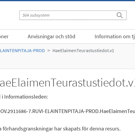
oner
Anvisningar och stöd
Information om t
ELAINTENPITAJA-PROD
HaeElaimenTeurastustiedot.v1
aeElaimenTeurastustiedot.v
 i Informationsleden:
GOV.2911686-7.RUVI-ELAINTENPITAJA-PROD.HaeElaimenTeur
a förhandsgranskningar har skapats för denna resurs.