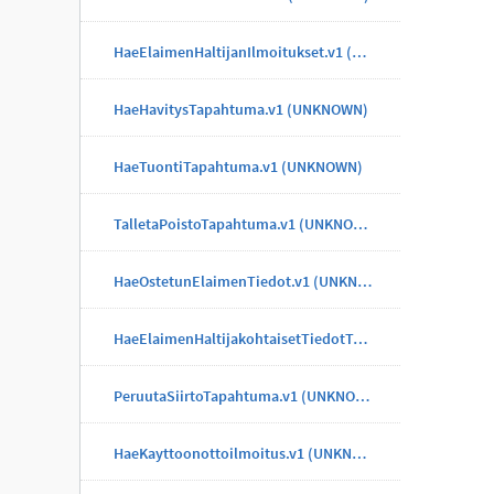
HaeElaimenHaltijanIlmoitukset.v1 (UNKNOWN)
HaeHavitysTapahtuma.v1 (UNKNOWN)
HaeTuontiTapahtuma.v1 (UNKNOWN)
TalletaPoistoTapahtuma.v1 (UNKNOWN)
HaeOstetunElaimenTiedot.v1 (UNKNOWN)
HaeElaimenHaltijakohtaisetTiedotTapahtuma.v1 (UNKNOWN)
PeruutaSiirtoTapahtuma.v1 (UNKNOWN)
HaeKayttoonottoilmoitus.v1 (UNKNOWN)