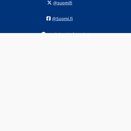
@suomifi
@Suomi.fi
@vrk-kpa/api-catalog