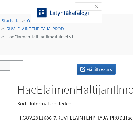
Gå till innehållet
Toggle navigation
Startsida
Organisationer
Ruokavirasto
RUVI-ELAINTENPITAJA-PROD
HaeElaimenHaltijanIlmoitukset.v1
Toggle navigation
Gå till resurs
HaeElaimenHaltijanIlmo
Kod i Informationsleden:
FI.GOV.2911686-7.RUVI-ELAINTENPITAJA-PROD.HaeE