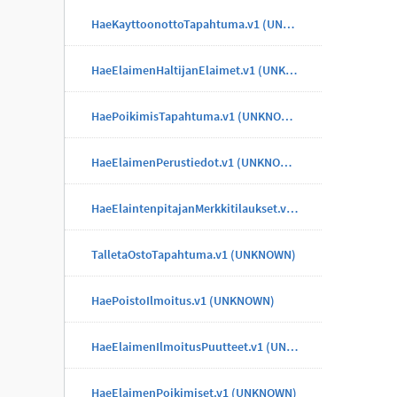
HaeKayttoonottoTapahtuma.v1 (UNKNOWN)
HaeElaimenHaltijanElaimet.v1 (UNKNOWN)
HaePoikimisTapahtuma.v1 (UNKNOWN)
HaeElaimenPerustiedot.v1 (UNKNOWN)
HaeElaintenpitajanMerkkitilaukset.v1 (UNKNOWN)
TalletaOstoTapahtuma.v1 (UNKNOWN)
HaePoistoIlmoitus.v1 (UNKNOWN)
HaeElaimenIlmoitusPuutteet.v1 (UNKNOWN)
HaeElaimenPoikimiset.v1 (UNKNOWN)