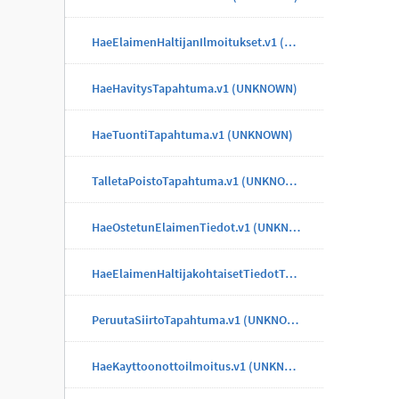
HaeElaimenHaltijanIlmoitukset.v1 (UNKNOWN)
HaeHavitysTapahtuma.v1 (UNKNOWN)
HaeTuontiTapahtuma.v1 (UNKNOWN)
TalletaPoistoTapahtuma.v1 (UNKNOWN)
HaeOstetunElaimenTiedot.v1 (UNKNOWN)
HaeElaimenHaltijakohtaisetTiedotTapahtuma.v1 (UNKNOWN)
PeruutaSiirtoTapahtuma.v1 (UNKNOWN)
HaeKayttoonottoilmoitus.v1 (UNKNOWN)