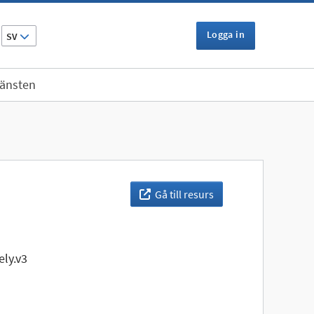
Logga in
SV
jänsten
Gå till resurs
ly.v3