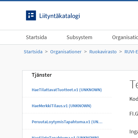
Gå till innehållet
Startsida
Subsystem
Organisati
Startsida
Organisationer
Ruokavirasto
RUVI-
Tjänster
T
HaeTilattavatTuotteet.v1 (UNKNOWN)
Kod
HaeMerkkiTilaus.v1 (UNKNOWN)
FI.
PeruutaLoytymisTapahtuma.v1 (UNKNOWN)
Ing
HaeSiirtoTapahtuma.v1 (UNKNOWN)