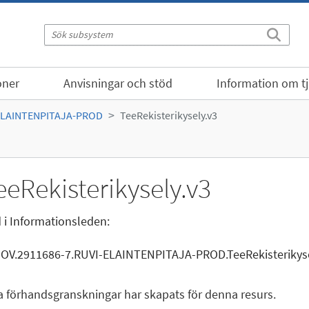
oner
Anvisningar och stöd
Information om t
ELAINTENPITAJA-PROD
TeeRekisterikysely.v3
eeRekisterikysely.v3
 i Informationsleden:
GOV.2911686-7.RUVI-ELAINTENPITAJA-PROD.TeeRekisterikyse
a förhandsgranskningar har skapats för denna resurs.