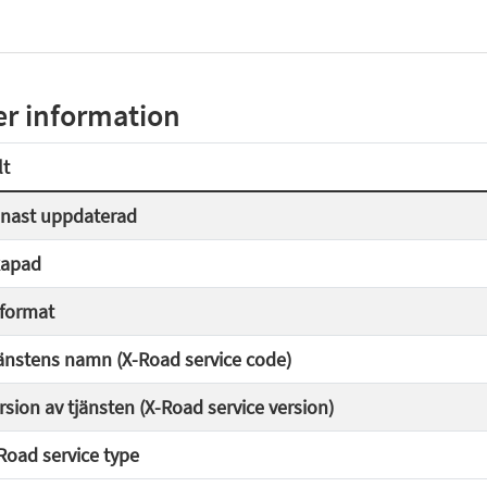
r information
lt
nast uppdaterad
apad
lformat
änstens namn (X-Road service code)
rsion av tjänsten (X-Road service version)
Road service type