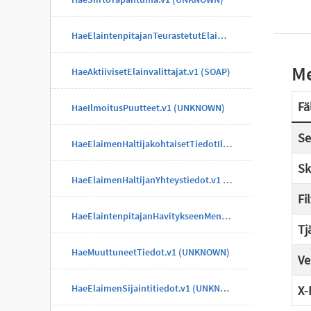
HaeElaintenpitajanTeurastetutElaimet.v1 (UNKNOWN)
Me
HaeAktiivisetElainvalittajat.v1 (SOAP)
Fä
HaeIlmoitusPuutteet.v1 (UNKNOWN)
Se
HaeElaimenHaltijakohtaisetTiedotIlmoitus.v1 (UNKNOWN)
Sk
HaeElaimenHaltijanYhteystiedot.v1 (UNKNOWN)
Fi
HaeElaintenpitajanHavitykseenMenneetElaimet.v1 (UNKNOWN)
Tj
HaeMuuttuneetTiedot.v1 (UNKNOWN)
Ve
HaeElaimenSijaintitiedot.v1 (UNKNOWN)
X-