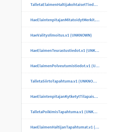
TalletaElaimenHaltijakohtaisetTiedotTapahtuma.v1 (UNKNOWN)
HaeElaintenpitajanMitatoidytMerkit.v1 (UNKNOWN)
HaeValitysIlmoitus.v1 (UNKNOWN)
HaeElaimenTeurastustiedot.v1 (UNKNOWN)
HaeElaimenPolveutumistiedot.v1 (UNKNOWN)
TalletaSiirtoTapahtuma.v1 (UNKNOWN)
HaeElaintenpitajanKytketytTilapaisMerkit.v1 (UNKNOWN)
TalletaPoikimisTapahtuma.v1 (UNKNOWN)
HaeElaimenHaltijanTapahtumat.v1 (UNKNOWN)