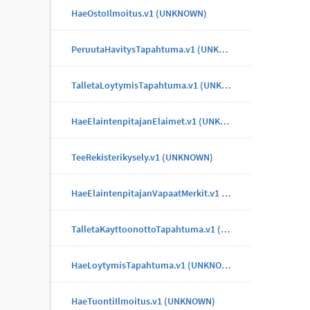
HaeOstoIlmoitus.v1 (UNKNOWN)
PeruutaHavitysTapahtuma.v1 (UNKNOWN)
TalletaLoytymisTapahtuma.v1 (UNKNOWN)
HaeElaintenpitajanElaimet.v1 (UNKNOWN)
TeeRekisterikysely.v1 (UNKNOWN)
HaeElaintenpitajanVapaatMerkit.v1 (UNKNOWN)
TalletaKayttoonottoTapahtuma.v1 (UNKNOWN)
HaeLoytymisTapahtuma.v1 (UNKNOWN)
HaeTuontiIlmoitus.v1 (UNKNOWN)