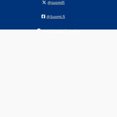
@suomifi
@Suomi.fi
@vrk-kpa/api-catalog