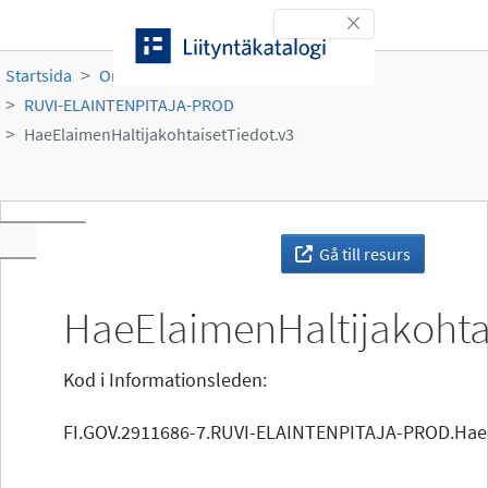
Gå till innehållet
Toggle navigation
Startsida
Organisationer
Ruokavirasto
RUVI-ELAINTENPITAJA-PROD
HaeElaimenHaltijakohtaisetTiedot.v3
Toggle navigation
Gå till resurs
HaeElaimenHaltijakohta
Kod i Informationsleden:
FI.GOV.2911686-7.RUVI-ELAINTENPITAJA-PROD.HaeE