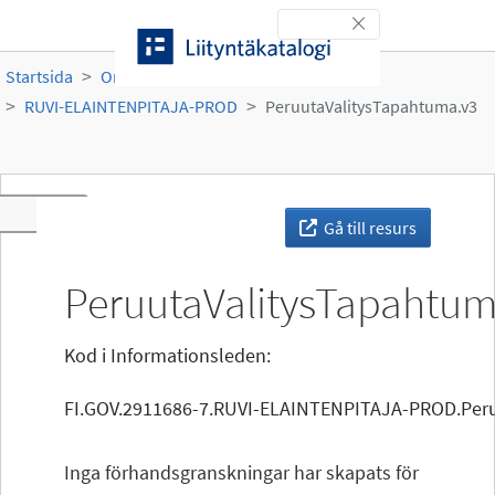
Gå till innehållet
Toggle navigation
Startsida
Organisationer
Ruokavirasto
RUVI-ELAINTENPITAJA-PROD
PeruutaValitysTapahtuma.v3
Toggle navigation
Gå till resurs
PeruutaValitysTapahtum
Kod i Informationsleden:
FI.GOV.2911686-7.RUVI-ELAINTENPITAJA-PROD.Peru
Inga förhandsgranskningar har skapats för