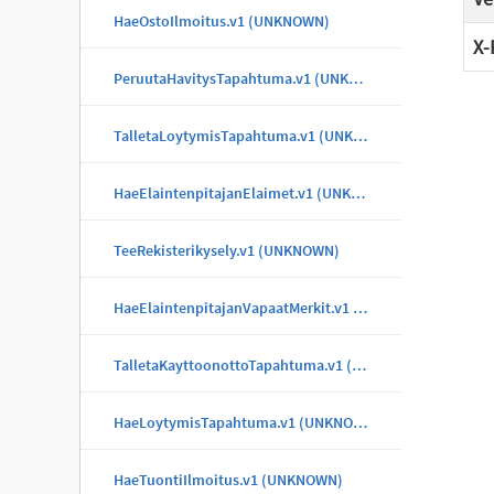
HaeOstoIlmoitus.v1 (UNKNOWN)
X-
PeruutaHavitysTapahtuma.v1 (UNKNOWN)
TalletaLoytymisTapahtuma.v1 (UNKNOWN)
HaeElaintenpitajanElaimet.v1 (UNKNOWN)
TeeRekisterikysely.v1 (UNKNOWN)
HaeElaintenpitajanVapaatMerkit.v1 (UNKNOWN)
TalletaKayttoonottoTapahtuma.v1 (UNKNOWN)
HaeLoytymisTapahtuma.v1 (UNKNOWN)
HaeTuontiIlmoitus.v1 (UNKNOWN)