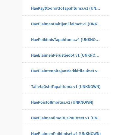
HaeKayttoonottoTapahtuma.v1 (UNKNOWN)
HaeElaimenHaltijanElaimet.v1 (UNKNOWN)
HaePoikimisTapahtuma.v1 (UNKNOWN)
HaeElaimenPerustiedot.v1 (UNKNOWN)
HaeElaintenpitajanMerkkitilaukset.v1 (UNKNOWN)
TalletaOstoTapahtuma.v1 (UNKNOWN)
HaePoistoIlmoitus.v1 (UNKNOWN)
HaeElaimenIlmoitusPuutteet.v1 (UNKNOWN)
HaeElaimenPoikimiset.v1 (UNKNOWN)