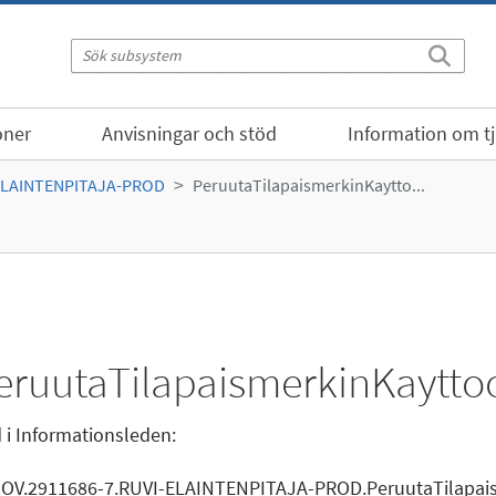
oner
Anvisningar och stöd
Information om t
ELAINTENPITAJA-PROD
PeruutaTilapaismerkinKaytto...
eruutaTilapaismerkinKaytt
 i Informationsleden:
GOV.2911686-7.RUVI-ELAINTENPITAJA-PROD.PeruutaTilapai