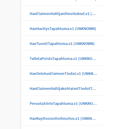
HaeElaimenHaltijanIlmoitukset.v1 (UNKNOWN)
HaeHavitysTapahtuma.v1 (UNKNOWN)
HaeTuontiTapahtuma.v1 (UNKNOWN)
TalletaPoistoTapahtuma.v1 (UNKNOWN)
HaeOstetunElaimenTiedot.v1 (UNKNOWN)
HaeElaimenHaltijakohtaisetTiedotTapahtuma.v1 (UNKNOWN)
PeruutaSiirtoTapahtuma.v1 (UNKNOWN)
HaeKayttoonottoilmoitus.v1 (UNKNOWN)