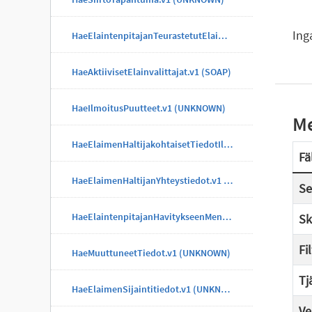
Ing
HaeElaintenpitajanTeurastetutElaimet.v1 (UNKNOWN)
HaeAktiivisetElainvalittajat.v1 (SOAP)
HaeIlmoitusPuutteet.v1 (UNKNOWN)
Me
HaeElaimenHaltijakohtaisetTiedotIlmoitus.v1 (UNKNOWN)
Fä
HaeElaimenHaltijanYhteystiedot.v1 (UNKNOWN)
Se
HaeElaintenpitajanHavitykseenMenneetElaimet.v1 (UNKNOWN)
Sk
Fi
HaeMuuttuneetTiedot.v1 (UNKNOWN)
Tj
HaeElaimenSijaintitiedot.v1 (UNKNOWN)
Ve