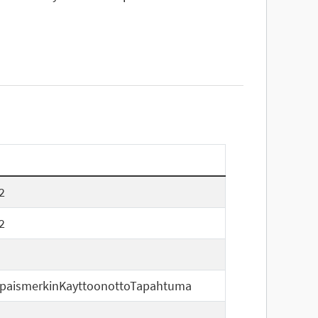
2
2
apaismerkinKayttoonottoTapahtuma