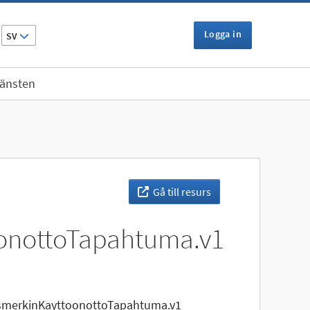
Logga in
SV
jänsten
Gå till resurs
oonottoTapahtuma.v1
smerkinKayttoonottoTapahtuma.v1