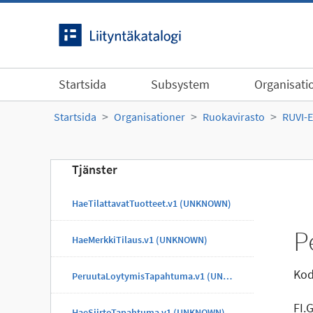
Gå till innehållet
Startsida
Subsystem
Organisati
Startsida
Organisationer
Ruokavirasto
RUVI-
Tjänster
HaeTilattavatTuotteet.v1 (UNKNOWN)
P
HaeMerkkiTilaus.v1 (UNKNOWN)
Kod
PeruutaLoytymisTapahtuma.v1 (UNKNOWN)
FI.
HaeSiirtoTapahtuma.v1 (UNKNOWN)