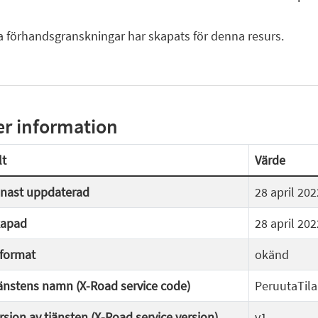
a förhandsgranskningar har skapats för denna resurs.
r information
lt
Värde
nast uppdaterad
28 april 202
apad
28 april 202
lformat
okänd
änstens namn (X-Road service code)
PeruutaTil
rsion av tjänsten (X-Road service version)
v1