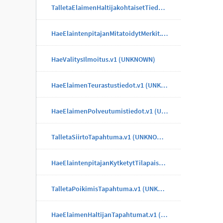
TalletaElaimenHaltijakohtaisetTiedotTapahtuma.v1 (UNKNOWN)
HaeElaintenpitajanMitatoidytMerkit.v1 (UNKNOWN)
HaeValitysIlmoitus.v1 (UNKNOWN)
HaeElaimenTeurastustiedot.v1 (UNKNOWN)
HaeElaimenPolveutumistiedot.v1 (UNKNOWN)
TalletaSiirtoTapahtuma.v1 (UNKNOWN)
HaeElaintenpitajanKytketytTilapaisMerkit.v1 (UNKNOWN)
TalletaPoikimisTapahtuma.v1 (UNKNOWN)
HaeElaimenHaltijanTapahtumat.v1 (UNKNOWN)