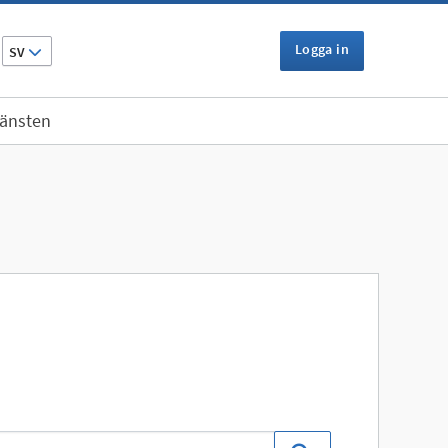
Logga in
SV
jänsten