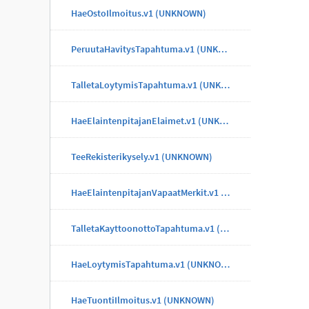
HaeOstoIlmoitus.v1 (UNKNOWN)
PeruutaHavitysTapahtuma.v1 (UNKNOWN)
TalletaLoytymisTapahtuma.v1 (UNKNOWN)
HaeElaintenpitajanElaimet.v1 (UNKNOWN)
TeeRekisterikysely.v1 (UNKNOWN)
HaeElaintenpitajanVapaatMerkit.v1 (UNKNOWN)
TalletaKayttoonottoTapahtuma.v1 (UNKNOWN)
HaeLoytymisTapahtuma.v1 (UNKNOWN)
HaeTuontiIlmoitus.v1 (UNKNOWN)