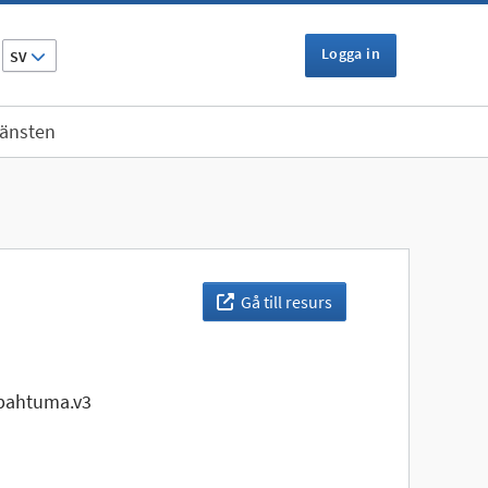
Logga in
SV
jänsten
Gå till resurs
pahtuma.v3