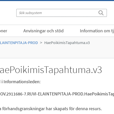
oner
Anvisningar och stöd
Information om t
ELAINTENPITAJA-PROD
HaePoikimisTapahtuma.v3
aePoikimisTapahtuma.v3
 i Informationsleden:
GOV.2911686-7.RUVI-ELAINTENPITAJA-PROD.HaePoikimisTa
a förhandsgranskningar har skapats för denna resurs.