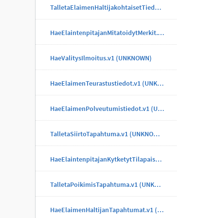
TalletaElaimenHaltijakohtaisetTiedotTapahtuma.v1 (UNKNOWN)
HaeElaintenpitajanMitatoidytMerkit.v1 (UNKNOWN)
HaeValitysIlmoitus.v1 (UNKNOWN)
HaeElaimenTeurastustiedot.v1 (UNKNOWN)
HaeElaimenPolveutumistiedot.v1 (UNKNOWN)
TalletaSiirtoTapahtuma.v1 (UNKNOWN)
HaeElaintenpitajanKytketytTilapaisMerkit.v1 (UNKNOWN)
TalletaPoikimisTapahtuma.v1 (UNKNOWN)
HaeElaimenHaltijanTapahtumat.v1 (UNKNOWN)