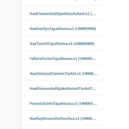
HaeElaimenHaltijanIlmoitukset.v1 (UNKNOWN)
HaeHavitysTapahtuma.v1 (UNKNOWN)
HaeTuontiTapahtuma.v1 (UNKNOWN)
TalletaPoistoTapahtuma.v1 (UNKNOWN)
HaeOstetunElaimenTiedot.v1 (UNKNOWN)
HaeElaimenHaltijakohtaisetTiedotTapahtuma.v1 (UNKNOWN)
PeruutaSiirtoTapahtuma.v1 (UNKNOWN)
HaeKayttoonottoilmoitus.v1 (UNKNOWN)