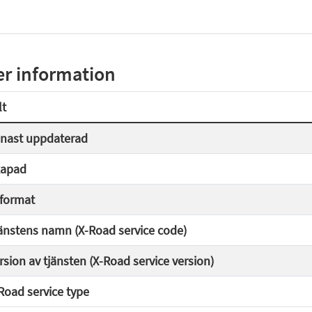
r information
lt
nast uppdaterad
apad
lformat
änstens namn (X-Road service code)
rsion av tjänsten (X-Road service version)
Road service type