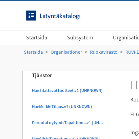
Gå till innehållet
Startsida
Subsystem
Organisati
Startsida
Organisationer
Ruokavirasto
RUVI-
Tjänster
H
HaeTilattavatTuotteet.v1 (UNKNOWN)
Kod
HaeMerkkiTilaus.v1 (UNKNOWN)
FI.
PeruutaLoytymisTapahtuma.v1 (UNKNOWN)
Ing
HaeSiirtoTapahtuma.v1 (UNKNOWN)