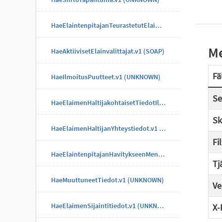
HaeElaintenpitajanTeurastetutElaimet.v1 (UNKNOWN)
Me
HaeAktiivisetElainvalittajat.v1 (SOAP)
Fä
HaeIlmoitusPuutteet.v1 (UNKNOWN)
Se
HaeElaimenHaltijakohtaisetTiedotIlmoitus.v1 (UNKNOWN)
Sk
HaeElaimenHaltijanYhteystiedot.v1 (UNKNOWN)
Fi
HaeElaintenpitajanHavitykseenMenneetElaimet.v1 (UNKNOWN)
Tj
HaeMuuttuneetTiedot.v1 (UNKNOWN)
Ve
HaeElaimenSijaintitiedot.v1 (UNKNOWN)
X-