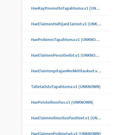
HaeKayttoonottoTapahtuma.v1 (UNKNOWN)
HaeElaimenHaltijanElaimet.v1 (UNKNOWN)
HaePoikimisTapahtuma.v1 (UNKNOWN)
HaeElaimenPerustiedot.v1 (UNKNOWN)
HaeElaintenpitajanMerkkitilaukset.v1 (UNKNOWN)
TalletaOstoTapahtuma.v1 (UNKNOWN)
HaePoistoIlmoitus.v1 (UNKNOWN)
HaeElaimenIlmoitusPuutteet.v1 (UNKNOWN)
HaeElaimenPoikimiset.v1 (UNKNOWN)