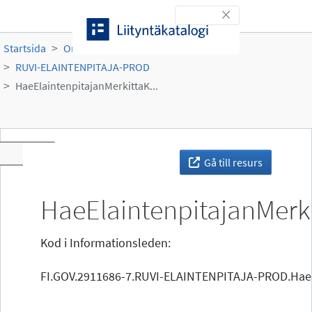
Gå till innehållet
Toggle navigation
Startsida
Organisationer
Ruokavirasto
RUVI-ELAINTENPITAJA-PROD
HaeElaintenpitajanMerkittaK...
Toggle navigation
Gå till resurs
HaeElaintenpitajanMerki
Kod i Informationsleden:
FI.GOV.2911686-7.RUVI-ELAINTENPITAJA-PROD.HaeEl