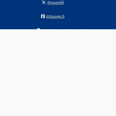
@suomifi
@Suomi.fi
@vrk-kpa/api-catalog