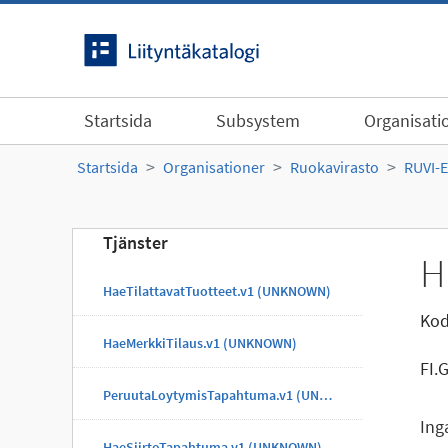
Gå till innehållet
Startsida
Subsystem
Organisati
Startsida
Organisationer
Ruokavirasto
RUVI-
Tjänster
H
HaeTilattavatTuotteet.v1 (UNKNOWN)
Kod
HaeMerkkiTilaus.v1 (UNKNOWN)
FI.
PeruutaLoytymisTapahtuma.v1 (UNKNOWN)
Ing
HaeSiirtoTapahtuma.v1 (UNKNOWN)