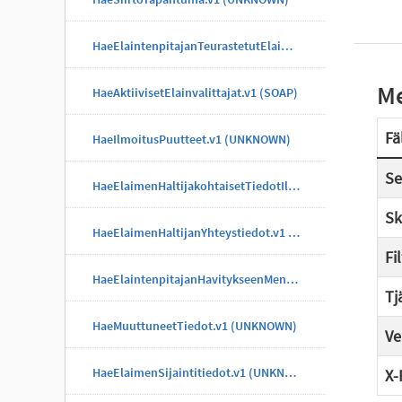
HaeElaintenpitajanTeurastetutElaimet.v1 (UNKNOWN)
Me
HaeAktiivisetElainvalittajat.v1 (SOAP)
Fä
HaeIlmoitusPuutteet.v1 (UNKNOWN)
Se
HaeElaimenHaltijakohtaisetTiedotIlmoitus.v1 (UNKNOWN)
Sk
HaeElaimenHaltijanYhteystiedot.v1 (UNKNOWN)
Fi
HaeElaintenpitajanHavitykseenMenneetElaimet.v1 (UNKNOWN)
Tj
HaeMuuttuneetTiedot.v1 (UNKNOWN)
Ve
HaeElaimenSijaintitiedot.v1 (UNKNOWN)
X-