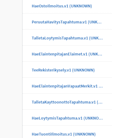
HaeOstoIlmoitus.v1 (UNKNOWN)
PeruutaHavitysTapahtuma.v1 (UNKNOWN)
TalletaLoytymisTapahtuma.v1 (UNKNOWN)
HaeElaintenpitajanElaimet.v1 (UNKNOWN)
TeeRekisterikysely.v1 (UNKNOWN)
HaeElaintenpitajanVapaatMerkit.v1 (UNKNOWN)
TalletaKayttoonottoTapahtuma.v1 (UNKNOWN)
HaeLoytymisTapahtuma.v1 (UNKNOWN)
HaeTuontiIlmoitus.v1 (UNKNOWN)