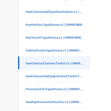
HaeElaimenHaltijanIlmoitukset.v1 (UNKNOWN)
HaeHavitysTapahtuma.v1 (UNKNOWN)
HaeTuontiTapahtuma.v1 (UNKNOWN)
TalletaPoistoTapahtuma.v1 (UNKNOWN)
HaeOstetunElaimenTiedot.v1 (UNKNOWN)
HaeElaimenHaltijakohtaisetTiedotTapahtuma.v1 (UNKNOWN)
PeruutaSiirtoTapahtuma.v1 (UNKNOWN)
HaeKayttoonottoilmoitus.v1 (UNKNOWN)