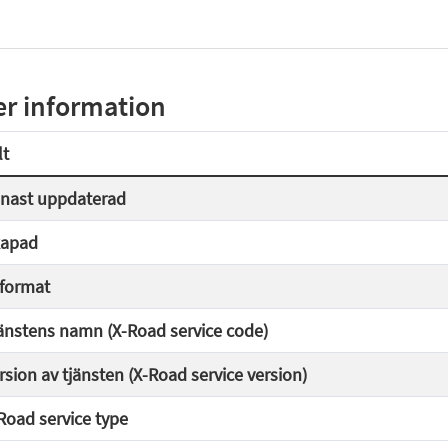
r information
lt
nast uppdaterad
apad
lformat
änstens namn (X-Road service code)
rsion av tjänsten (X-Road service version)
Road service type