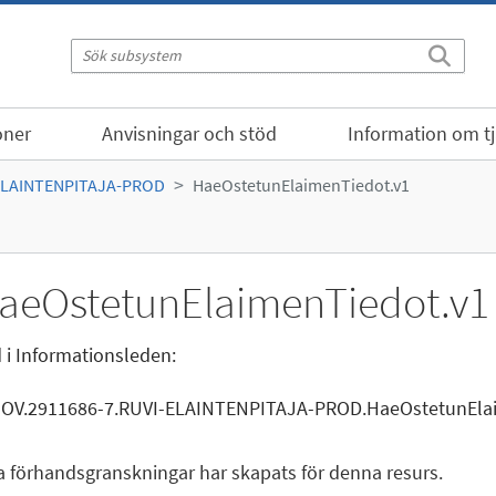
oner
Anvisningar och stöd
Information om t
ELAINTENPITAJA-PROD
HaeOstetunElaimenTiedot.v1
aeOstetunElaimenTiedot.v1
 i Informationsleden:
GOV.2911686-7.RUVI-ELAINTENPITAJA-PROD.HaeOstetunEla
a förhandsgranskningar har skapats för denna resurs.