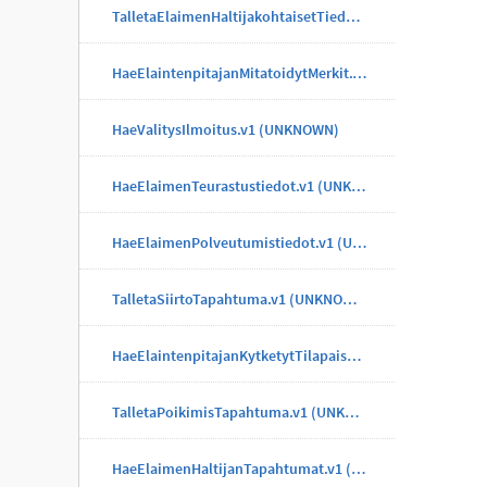
TalletaElaimenHaltijakohtaisetTiedotTapahtuma.v1 (UNKNOWN)
HaeElaintenpitajanMitatoidytMerkit.v1 (UNKNOWN)
HaeValitysIlmoitus.v1 (UNKNOWN)
HaeElaimenTeurastustiedot.v1 (UNKNOWN)
HaeElaimenPolveutumistiedot.v1 (UNKNOWN)
TalletaSiirtoTapahtuma.v1 (UNKNOWN)
HaeElaintenpitajanKytketytTilapaisMerkit.v1 (UNKNOWN)
TalletaPoikimisTapahtuma.v1 (UNKNOWN)
HaeElaimenHaltijanTapahtumat.v1 (UNKNOWN)