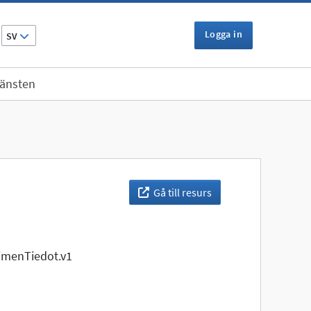
Logga in
SV
jänsten
Gå till resurs
imenTiedot.v1