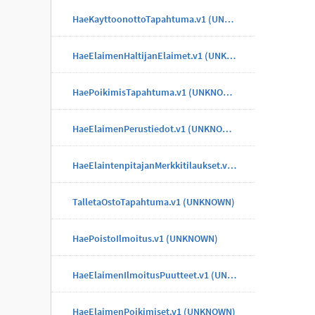
HaeKayttoonottoTapahtuma.v1 (UNKNOWN)
HaeElaimenHaltijanElaimet.v1 (UNKNOWN)
HaePoikimisTapahtuma.v1 (UNKNOWN)
HaeElaimenPerustiedot.v1 (UNKNOWN)
HaeElaintenpitajanMerkkitilaukset.v1 (UNKNOWN)
TalletaOstoTapahtuma.v1 (UNKNOWN)
HaePoistoIlmoitus.v1 (UNKNOWN)
HaeElaimenIlmoitusPuutteet.v1 (UNKNOWN)
HaeElaimenPoikimiset.v1 (UNKNOWN)