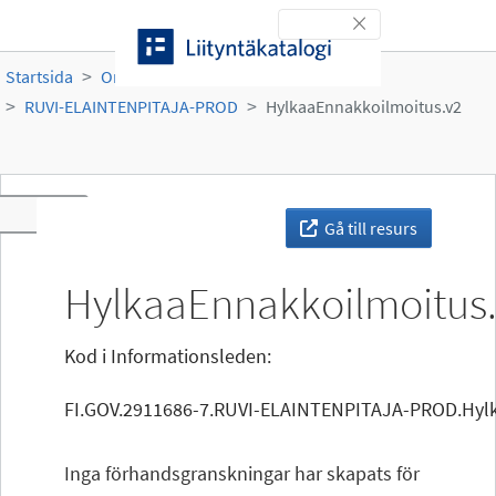
Gå till innehållet
Toggle navigation
Startsida
Organisationer
Ruokavirasto
RUVI-ELAINTENPITAJA-PROD
HylkaaEnnakkoilmoitus.v2
Toggle navigation
Gå till resurs
HylkaaEnnakkoilmoitus
Kod i Informationsleden:
FI.GOV.2911686-7.RUVI-ELAINTENPITAJA-PROD.Hylk
Inga förhandsgranskningar har skapats för