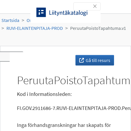
Gå till innehållet
Toggle navigation
Startsida
Organisationer
Ruokavirasto
RUVI-ELAINTENPITAJA-PROD
PeruutaPoistoTapahtuma.v1
Toggle navigation
Gå till resurs
PeruutaPoistoTapahtum
Kod i Informationsleden:
FI.GOV.2911686-7.RUVI-ELAINTENPITAJA-PROD.Per
Inga förhandsgranskningar har skapats för