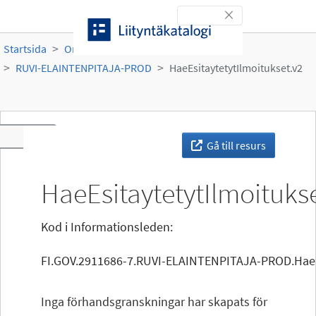
Gå till innehållet
Toggle navigation
Startsida
Organisationer
Ruokavirasto
RUVI-ELAINTENPITAJA-PROD
HaeEsitaytetytIlmoitukset.v2
Toggle navigation
Gå till resurs
HaeEsitaytetytIlmoituks
Kod i Informationsleden:
FI.GOV.2911686-7.RUVI-ELAINTENPITAJA-PROD.HaeEs
Inga förhandsgranskningar har skapats för