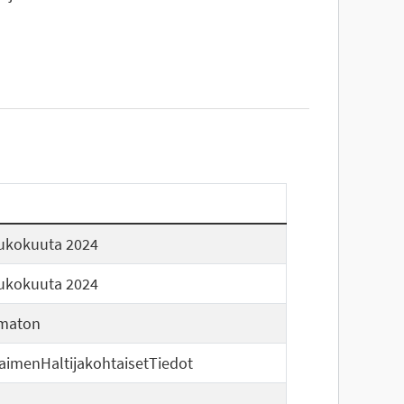
oukokuuta 2024
oukokuuta 2024
maton
aimenHaltijakohtaisetTiedot