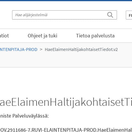
F
tiot
Ohjeet ja tuki
Tietoa palvelusta
INTENPITAJA-PROD
HaeElaimenHaltijakohtaisetTiedot.v2
aeElaimenHaltijakohtaisetT
niste Palveluväylässä:
GOV.2911686-7.RUVI-ELAINTENPITAJA-PROD.HaeElaimenHalti