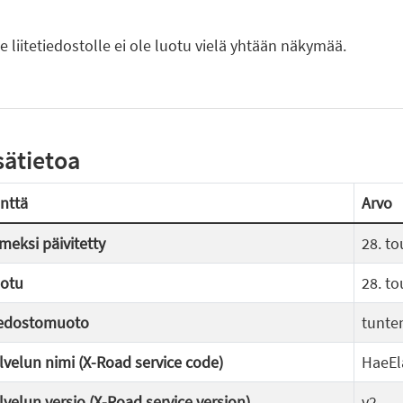
le liitetiedostolle ei ole luotu vielä yhtään näkymää.
sätietoa
nttä
Arvo
imeksi päivitetty
28. t
otu
28. t
edostomuoto
tunte
lvelun nimi (X-Road service code)
HaeEl
lvelun versio (X-Road service version)
v2