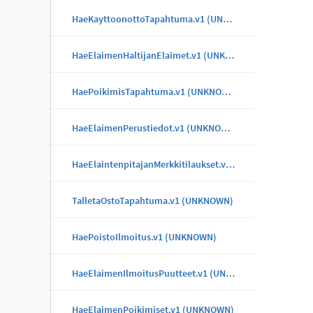
HaeKayttoonottoTapahtuma.v1 (UNKNOWN)
HaeElaimenHaltijanElaimet.v1 (UNKNOWN)
HaePoikimisTapahtuma.v1 (UNKNOWN)
HaeElaimenPerustiedot.v1 (UNKNOWN)
HaeElaintenpitajanMerkkitilaukset.v1 (UNKNOWN)
TalletaOstoTapahtuma.v1 (UNKNOWN)
HaePoistoIlmoitus.v1 (UNKNOWN)
HaeElaimenIlmoitusPuutteet.v1 (UNKNOWN)
HaeElaimenPoikimiset.v1 (UNKNOWN)