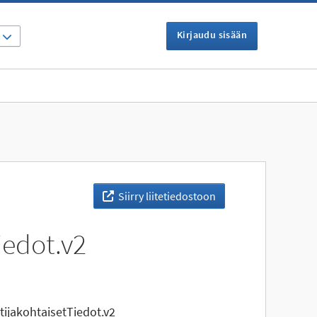
Kirjaudu sisään
I
Siirry liitetiedostoon
iedot.v2
jakohtaisetTiedot.v2