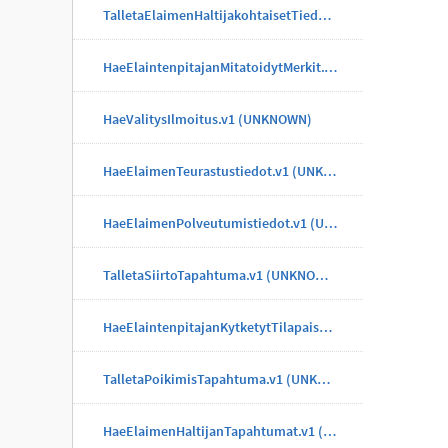
TalletaElaimenHaltijakohtaisetTiedotTapahtuma.v1 (UNKNOWN)
HaeElaintenpitajanMitatoidytMerkit.v1 (UNKNOWN)
HaeValitysIlmoitus.v1 (UNKNOWN)
HaeElaimenTeurastustiedot.v1 (UNKNOWN)
HaeElaimenPolveutumistiedot.v1 (UNKNOWN)
TalletaSiirtoTapahtuma.v1 (UNKNOWN)
HaeElaintenpitajanKytketytTilapaisMerkit.v1 (UNKNOWN)
TalletaPoikimisTapahtuma.v1 (UNKNOWN)
HaeElaimenHaltijanTapahtumat.v1 (UNKNOWN)