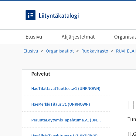
Siirry sisältöön
Etusivu
Alijärjestelmät
Organisaa
Etusivu
Organisaatiot
Ruokavirasto
RUVI-ELA
Palvelut
HaeTilattavatTuotteet.v1 (UNKNOWN)
H
HaeMerkkiTilaus.v1 (UNKNOWN)
Tun
PeruutaLoytymisTapahtuma.v1 (UNKNOWN)
FI.
HaeSiirtoTapahtuma.v1 (UNKNOWN)