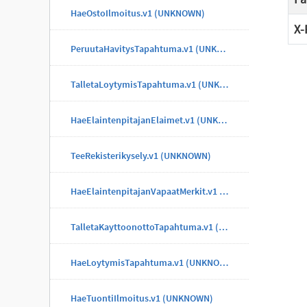
HaeOstoIlmoitus.v1 (UNKNOWN)
X-
PeruutaHavitysTapahtuma.v1 (UNKNOWN)
TalletaLoytymisTapahtuma.v1 (UNKNOWN)
HaeElaintenpitajanElaimet.v1 (UNKNOWN)
TeeRekisterikysely.v1 (UNKNOWN)
HaeElaintenpitajanVapaatMerkit.v1 (UNKNOWN)
TalletaKayttoonottoTapahtuma.v1 (UNKNOWN)
HaeLoytymisTapahtuma.v1 (UNKNOWN)
HaeTuontiIlmoitus.v1 (UNKNOWN)