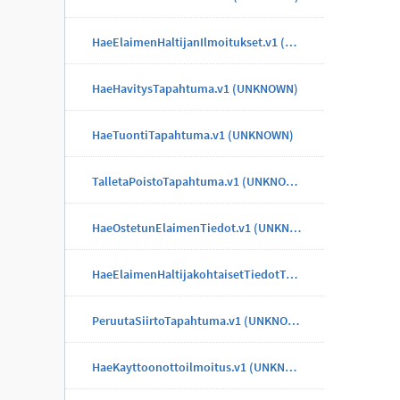
HaeElaimenHaltijanIlmoitukset.v1 (UNKNOWN)
HaeHavitysTapahtuma.v1 (UNKNOWN)
HaeTuontiTapahtuma.v1 (UNKNOWN)
TalletaPoistoTapahtuma.v1 (UNKNOWN)
HaeOstetunElaimenTiedot.v1 (UNKNOWN)
HaeElaimenHaltijakohtaisetTiedotTapahtuma.v1 (UNKNOWN)
PeruutaSiirtoTapahtuma.v1 (UNKNOWN)
HaeKayttoonottoilmoitus.v1 (UNKNOWN)