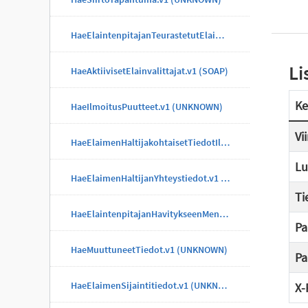
HaeElaintenpitajanTeurastetutElaimet.v1 (UNKNOWN)
Li
HaeAktiivisetElainvalittajat.v1 (SOAP)
Ke
HaeIlmoitusPuutteet.v1 (UNKNOWN)
Vi
HaeElaimenHaltijakohtaisetTiedotIlmoitus.v1 (UNKNOWN)
Lu
HaeElaimenHaltijanYhteystiedot.v1 (UNKNOWN)
Ti
HaeElaintenpitajanHavitykseenMenneetElaimet.v1 (UNKNOWN)
Pa
HaeMuuttuneetTiedot.v1 (UNKNOWN)
Pa
HaeElaimenSijaintitiedot.v1 (UNKNOWN)
X-