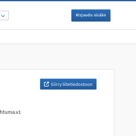
Kirjaudu sisään
I
Siirry liitetiedostoon
ahtuma.v1