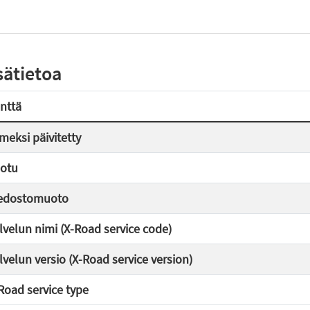
sätietoa
nttä
imeksi päivitetty
otu
edostomuoto
lvelun nimi (X-Road service code)
lvelun versio (X-Road service version)
Road service type