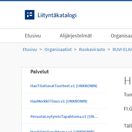
Siirry sisältöön
Etusivu
Alijärjestelmät
Organisaa
Etusivu
Organisaatiot
Ruokavirasto
RUVI-ELA
Palvelut
H
HaeTilattavatTuotteet.v1 (UNKNOWN)
Tun
HaeMerkkiTilaus.v1 (UNKNOWN)
FI.
PeruutaLoytymisTapahtuma.v1 (UNKNOWN)
Täl
HaeSiirtoTapahtuma.v1 (UNKNOWN)