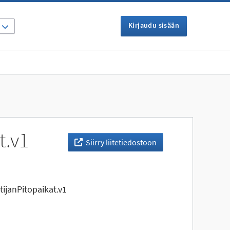
Kirjaudu sisään
I
t.v1
Siirry liitetiedostoon
janPitopaikat.v1