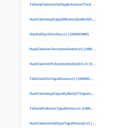
TalletaElaimenHaltijakohtaisetTiedotTapahtuma.v1 (UNKNOWN)
HaeElaintenpitajanMitatoidytMerkit.v1 (UNKNOWN)
HaeValitysIlmoitus.v1 (UNKNOWN)
HaeElaimenTeurastustiedot.v1 (UNKNOWN)
HaeElaimenPolveutumistiedot.v1 (UNKNOWN)
TalletaSiirtoTapahtuma.v1 (UNKNOWN)
HaeElaintenpitajanKytketytTilapaisMerkit.v1 (UNKNOWN)
TalletaPoikimisTapahtuma.v1 (UNKNOWN)
HaeElaimenHaltijanTapahtumat.v1 (UNKNOWN)