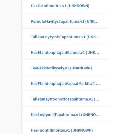
HaeOstoIlmoitus.v1 (UNKNOWN)
PeruutaHavitysTapahtuma.v1 (UNKNOWN)
TalletaLoytymisTapahtuma.v1 (UNKNOWN)
HaeElaintenpitajanElaimet.v1 (UNKNOWN)
TeeRekisterikysely.v1 (UNKNOWN)
HaeElaintenpitajanVapaatMerkit.v1 (UNKNOWN)
TalletaKayttoonottoTapahtuma.v1 (UNKNOWN)
HaeLoytymisTapahtuma.v1 (UNKNOWN)
HaeTuontiIlmoitus.v1 (UNKNOWN)