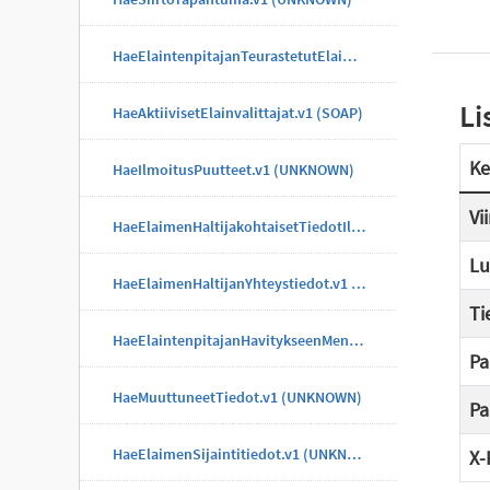
HaeElaintenpitajanTeurastetutElaimet.v1 (UNKNOWN)
Li
HaeAktiivisetElainvalittajat.v1 (SOAP)
Ke
HaeIlmoitusPuutteet.v1 (UNKNOWN)
Vi
HaeElaimenHaltijakohtaisetTiedotIlmoitus.v1 (UNKNOWN)
Lu
HaeElaimenHaltijanYhteystiedot.v1 (UNKNOWN)
Ti
HaeElaintenpitajanHavitykseenMenneetElaimet.v1 (UNKNOWN)
Pa
HaeMuuttuneetTiedot.v1 (UNKNOWN)
Pa
HaeElaimenSijaintitiedot.v1 (UNKNOWN)
X-