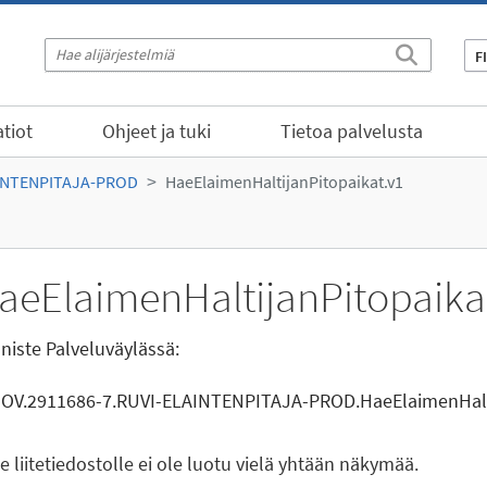
F
tiot
Ohjeet ja tuki
Tietoa palvelusta
INTENPITAJA-PROD
HaeElaimenHaltijanPitopaikat.v1
aeElaimenHaltijanPitopaika
niste Palveluväylässä:
GOV.2911686-7.RUVI-ELAINTENPITAJA-PROD.HaeElaimenHalti
le liitetiedostolle ei ole luotu vielä yhtään näkymää.