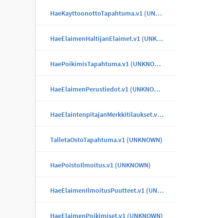
HaeKayttoonottoTapahtuma.v1 (UNKNOWN)
HaeElaimenHaltijanElaimet.v1 (UNKNOWN)
HaePoikimisTapahtuma.v1 (UNKNOWN)
HaeElaimenPerustiedot.v1 (UNKNOWN)
HaeElaintenpitajanMerkkitilaukset.v1 (UNKNOWN)
TalletaOstoTapahtuma.v1 (UNKNOWN)
HaePoistoIlmoitus.v1 (UNKNOWN)
HaeElaimenIlmoitusPuutteet.v1 (UNKNOWN)
HaeElaimenPoikimiset.v1 (UNKNOWN)