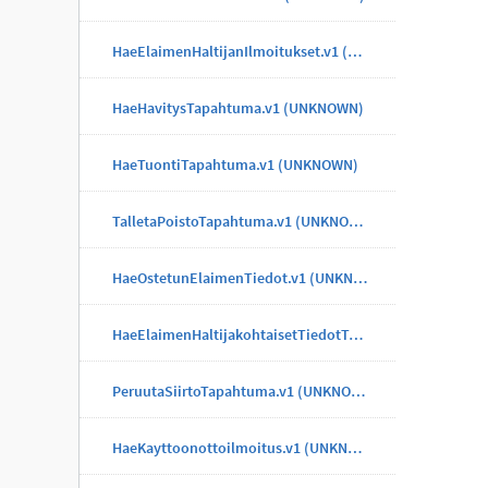
HaeElaimenHaltijanIlmoitukset.v1 (UNKNOWN)
HaeHavitysTapahtuma.v1 (UNKNOWN)
HaeTuontiTapahtuma.v1 (UNKNOWN)
TalletaPoistoTapahtuma.v1 (UNKNOWN)
HaeOstetunElaimenTiedot.v1 (UNKNOWN)
HaeElaimenHaltijakohtaisetTiedotTapahtuma.v1 (UNKNOWN)
PeruutaSiirtoTapahtuma.v1 (UNKNOWN)
HaeKayttoonottoilmoitus.v1 (UNKNOWN)