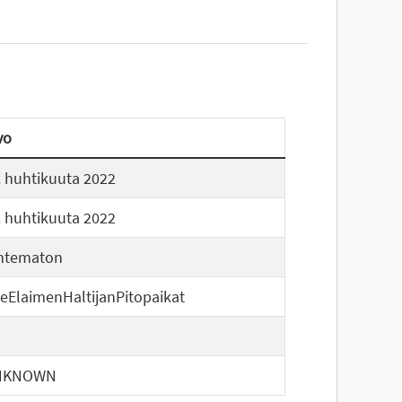
vo
. huhtikuuta 2022
. huhtikuuta 2022
ntematon
eElaimenHaltijanPitopaikat
NKNOWN