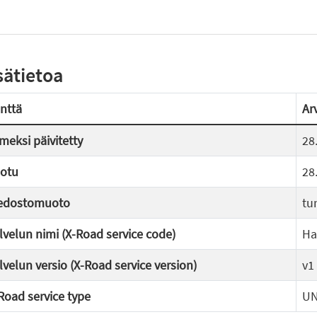
sätietoa
nttä
Ar
imeksi päivitetty
28
otu
28
edostomuoto
tu
lvelun nimi (X-Road service code)
Ha
lvelun versio (X-Road service version)
v1
Road service type
U