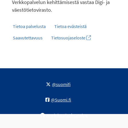
Verkkopalvelun kehittämisestä vastaa Digi- ja
väestötietovirasto.
Tietoa palvelusta
Tietoa evästeistä
Saavutettavuus
Tietosuojaseloste
@suomifi
@Suomi.fi
@vrk-kpa/api-catalog