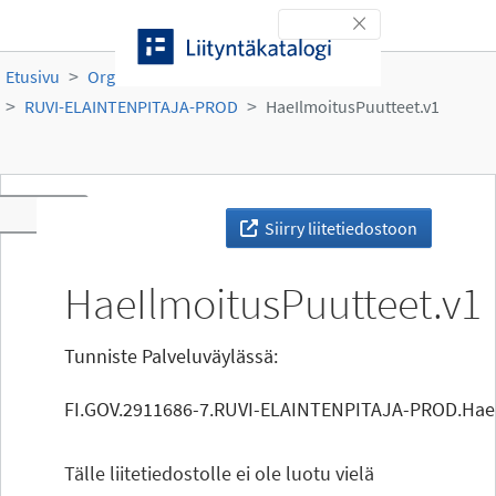
Siirry sisältöön
Toggle navigation
Etusivu
Organisaatiot
Ruokavirasto
RUVI-ELAINTENPITAJA-PROD
HaeIlmoitusPuutteet.v1
Toggle navigation
Siirry liitetiedostoon
HaeIlmoitusPuutteet.v1
Tunniste Palveluväylässä:
FI.GOV.2911686-7.RUVI-ELAINTENPITAJA-PROD.HaeI
Tälle liitetiedostolle ei ole luotu vielä