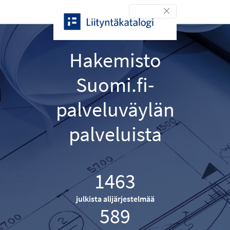
Siirry sisältöön
Toggle navigation
Hakemisto
Suomi.fi-
palveluväylän
palveluista
1463
julkista alijärjestelmää
589