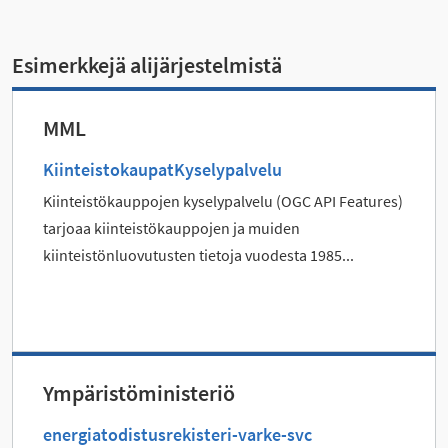
Esimerkkejä alijärjestelmistä
MML
KiinteistokaupatKyselypalvelu
Kiinteistökauppojen kyselypalvelu (OGC API Features)
tarjoaa kiinteistökauppojen ja muiden
kiinteistönluovutusten tietoja vuodesta 1985...
Ympäristöministeriö
energiatodistusrekisteri-varke-svc