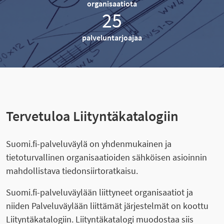
organisaatiota
25
palveluntarjoajaa
Tervetuloa Liityntäkatalogiin
Suomi.fi-palveluväylä on yhdenmukainen ja
tietoturvallinen organisaatioiden sähköisen asioinnin
mahdollistava tiedonsiirtoratkaisu.
Suomi.fi-palveluväylään liittyneet organisaatiot ja
niiden Palveluväylään liittämät järjestelmät on koottu
Liityntäkatalogiin. Liityntäkatalogi muodostaa siis