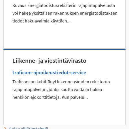
Kuvaus Energiatodistusrekisterin rajapintapalvelusta
voi hakea yksittäisen rakennuksen energiatodistuksen
tiedot hakuavaimia käyttäen....
Liikenne- ja viestintävirasto
traficom-ajooikeustiedot-service
Traficom on kehittänyt liikenneasioiden rekisteriin
rajapintapalvelun, jonka kautta voidaan hakea
henkilön ajokorttitietoja. Kun palvelu...
Selaa alijärjestelmiä