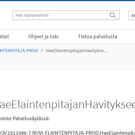
F
tiot
Ohjeet ja tuki
Tietoa palvelusta
INTENPITAJA-PROD
HaeElaintenpitajanHavitykse...
aeElaintenpitajanHavitykse
niste Palveluväylässä:
GOV.2911686-7.RUVI-ELAINTENPITAJA-PROD.HaeElaintenpit