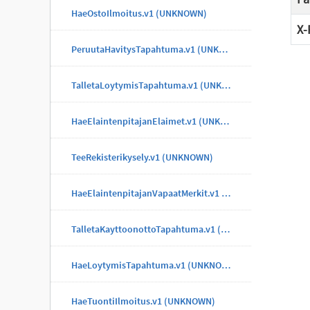
HaeOstoIlmoitus.v1 (UNKNOWN)
X-
PeruutaHavitysTapahtuma.v1 (UNKNOWN)
TalletaLoytymisTapahtuma.v1 (UNKNOWN)
HaeElaintenpitajanElaimet.v1 (UNKNOWN)
TeeRekisterikysely.v1 (UNKNOWN)
HaeElaintenpitajanVapaatMerkit.v1 (UNKNOWN)
TalletaKayttoonottoTapahtuma.v1 (UNKNOWN)
HaeLoytymisTapahtuma.v1 (UNKNOWN)
HaeTuontiIlmoitus.v1 (UNKNOWN)