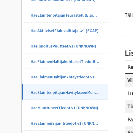
Täl
HaeElaintenpitajanTeurastetutElaimet.v1 (UNKNOWN)
HaeAktiivisetElainvalittajat.v1 (SOAP)
HaeIlmoitusPuutteet.v1 (UNKNOWN)
Li
HaeElaimenHaltijakohtaisetTiedotIlmoitus.v1 (UNKNOWN)
Ke
HaeElaimenHaltijanYhteystiedot.v1 (UNKNOWN)
Vi
HaeElaintenpitajanHavitykseenMenneetElaimet.v1 (UNKNOWN)
Lu
Ti
HaeMuuttuneetTiedot.v1 (UNKNOWN)
Pa
HaeElaimenSijaintitiedot.v1 (UNKNOWN)
Pa