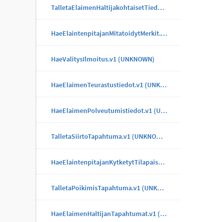
TalletaElaimenHaltijakohtaisetTiedotTapahtuma.v1 (UNKNOWN)
HaeElaintenpitajanMitatoidytMerkit.v1 (UNKNOWN)
HaeValitysIlmoitus.v1 (UNKNOWN)
HaeElaimenTeurastustiedot.v1 (UNKNOWN)
HaeElaimenPolveutumistiedot.v1 (UNKNOWN)
TalletaSiirtoTapahtuma.v1 (UNKNOWN)
HaeElaintenpitajanKytketytTilapaisMerkit.v1 (UNKNOWN)
TalletaPoikimisTapahtuma.v1 (UNKNOWN)
HaeElaimenHaltijanTapahtumat.v1 (UNKNOWN)