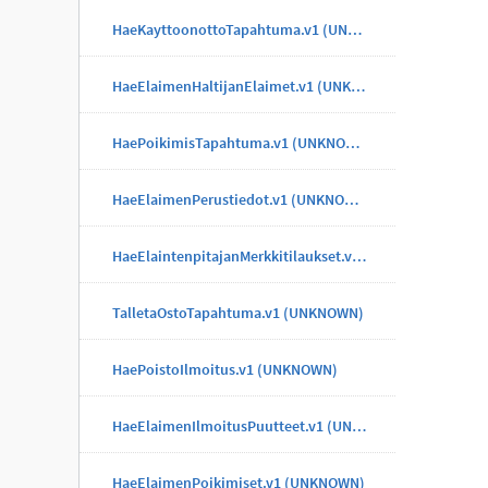
HaeKayttoonottoTapahtuma.v1 (UNKNOWN)
HaeElaimenHaltijanElaimet.v1 (UNKNOWN)
HaePoikimisTapahtuma.v1 (UNKNOWN)
HaeElaimenPerustiedot.v1 (UNKNOWN)
HaeElaintenpitajanMerkkitilaukset.v1 (UNKNOWN)
TalletaOstoTapahtuma.v1 (UNKNOWN)
HaePoistoIlmoitus.v1 (UNKNOWN)
HaeElaimenIlmoitusPuutteet.v1 (UNKNOWN)
HaeElaimenPoikimiset.v1 (UNKNOWN)