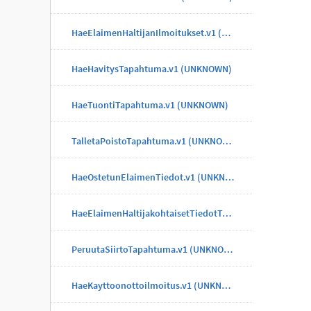
HaeElaimenHaltijanIlmoitukset.v1 (UNKNOWN)
HaeHavitysTapahtuma.v1 (UNKNOWN)
HaeTuontiTapahtuma.v1 (UNKNOWN)
TalletaPoistoTapahtuma.v1 (UNKNOWN)
HaeOstetunElaimenTiedot.v1 (UNKNOWN)
HaeElaimenHaltijakohtaisetTiedotTapahtuma.v1 (UNKNOWN)
PeruutaSiirtoTapahtuma.v1 (UNKNOWN)
HaeKayttoonottoilmoitus.v1 (UNKNOWN)