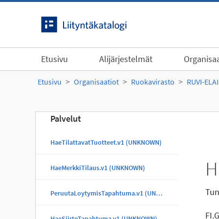
Siirry sisältöön
Etusivu
Alijärjestelmät
Organisaa
Etusivu
Organisaatiot
Ruokavirasto
RUVI-ELA
Palvelut
HaeTilattavatTuotteet.v1 (UNKNOWN)
H
HaeMerkkiTilaus.v1 (UNKNOWN)
Tun
PeruutaLoytymisTapahtuma.v1 (UNKNOWN)
FI.
HaeSiirtoTapahtuma.v1 (UNKNOWN)