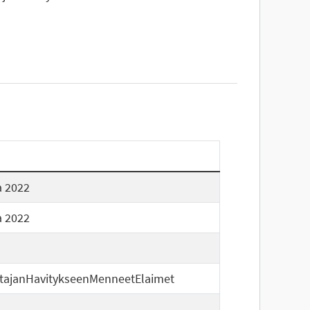
a 2022
a 2022
itajanHavitykseenMenneetElaimet