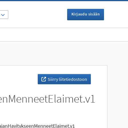
Kirjaudu sisään
I
Siirry liitetiedostoon
enMenneetElaimet.v1
ajanHavitykseenMenneetElaimet.v1