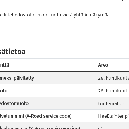
le liitetiedostolle ei ole luotu vielä yhtään näkymää.
sätietoa
nttä
Arvo
imeksi päivitetty
28. huhtikuut
otu
28. huhtikuut
edostomuoto
tuntematon
lvelun nimi (X-Road service code)
HaeElaintenp
lvelun versio (X-Road service version)
v1