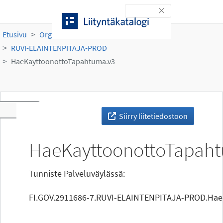
Siirry sisältöön
Toggle navigation
Etusivu
Organisaatiot
Ruokavirasto
RUVI-ELAINTENPITAJA-PROD
HaeKayttoonottoTapahtuma.v3
Toggle navigation
Siirry liitetiedostoon
HaeKayttoonottoTapah
Tunniste Palveluväylässä:
FI.GOV.2911686-7.RUVI-ELAINTENPITAJA-PROD.Hae