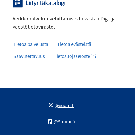
Verkkopalvelun kehittämisestä vastaa Digi- ja
väestötietovirasto.
Tietoa palvelusta
Tietoa evästeistä
Saavutettavuus
Tietosuojaseloste
@suomifi
@Suomi.fi