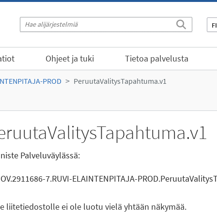
F
tiot
Ohjeet ja tuki
Tietoa palvelusta
INTENPITAJA-PROD
PeruutaValitysTapahtuma.v1
eruutaValitysTapahtuma.v1
niste Palveluväylässä:
GOV.2911686-7.RUVI-ELAINTENPITAJA-PROD.PeruutaValitys
le liitetiedostolle ei ole luotu vielä yhtään näkymää.