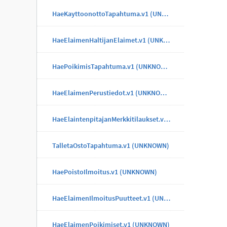
HaeKayttoonottoTapahtuma.v1 (UNKNOWN)
HaeElaimenHaltijanElaimet.v1 (UNKNOWN)
HaePoikimisTapahtuma.v1 (UNKNOWN)
HaeElaimenPerustiedot.v1 (UNKNOWN)
HaeElaintenpitajanMerkkitilaukset.v1 (UNKNOWN)
TalletaOstoTapahtuma.v1 (UNKNOWN)
HaePoistoIlmoitus.v1 (UNKNOWN)
HaeElaimenIlmoitusPuutteet.v1 (UNKNOWN)
HaeElaimenPoikimiset.v1 (UNKNOWN)