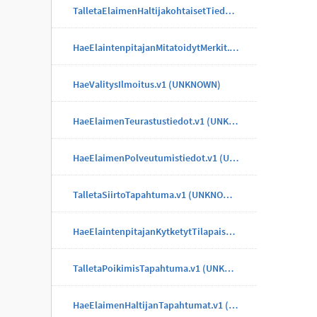
TalletaElaimenHaltijakohtaisetTiedotTapahtuma.v1 (UNKNOWN)
HaeElaintenpitajanMitatoidytMerkit.v1 (UNKNOWN)
HaeValitysIlmoitus.v1 (UNKNOWN)
HaeElaimenTeurastustiedot.v1 (UNKNOWN)
HaeElaimenPolveutumistiedot.v1 (UNKNOWN)
TalletaSiirtoTapahtuma.v1 (UNKNOWN)
HaeElaintenpitajanKytketytTilapaisMerkit.v1 (UNKNOWN)
TalletaPoikimisTapahtuma.v1 (UNKNOWN)
HaeElaimenHaltijanTapahtumat.v1 (UNKNOWN)