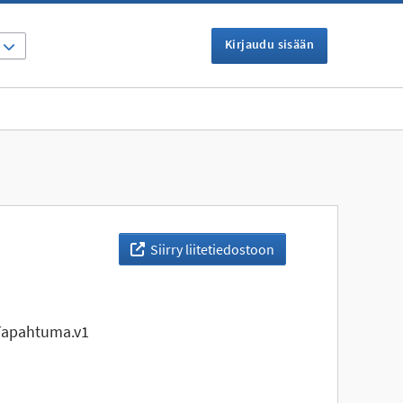
Kirjaudu sisään
I
Siirry liitetiedostoon
Tapahtuma.v1