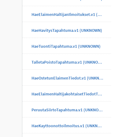
HaeElaimenHaltijanIlmoitukset.v1 (UNKNOWN)
HaeHavitysTapahtuma.v1 (UNKNOWN)
HaeTuontiTapahtuma.v1 (UNKNOWN)
TalletaPoistoTapahtuma.v1 (UNKNOWN)
HaeOstetunElaimenTiedot.v1 (UNKNOWN)
HaeElaimenHaltijakohtaisetTiedotTapahtuma.v1 (UNKNOWN)
PeruutaSiirtoTapahtuma.v1 (UNKNOWN)
HaeKayttoonottoilmoitus.v1 (UNKNOWN)