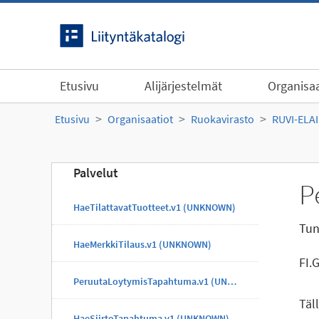
Siirry sisältöön
Etusivu
Alijärjestelmät
Organisaa
Etusivu
Organisaatiot
Ruokavirasto
RUVI-ELA
Palvelut
P
HaeTilattavatTuotteet.v1 (UNKNOWN)
Tun
HaeMerkkiTilaus.v1 (UNKNOWN)
FI.
PeruutaLoytymisTapahtuma.v1 (UNKNOWN)
Täl
HaeSiirtoTapahtuma.v1 (UNKNOWN)