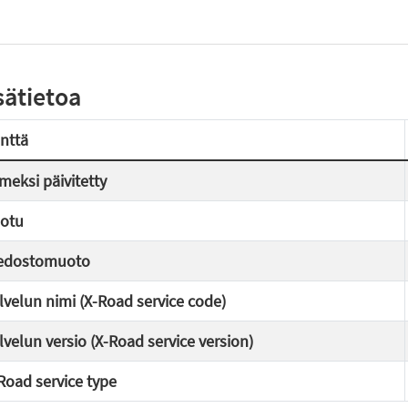
sätietoa
nttä
imeksi päivitetty
otu
edostomuoto
lvelun nimi (X-Road service code)
lvelun versio (X-Road service version)
Road service type