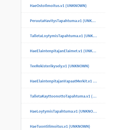
HaeOstoIlmoitus.v1 (UNKNOWN)
PeruutaHavitysTapahtuma.v1 (UNKNOWN)
TalletaLoytymisTapahtuma.v1 (UNKNOWN)
HaeElaintenpitajanElaimet.v1 (UNKNOWN)
TeeRekisterikysely.v1 (UNKNOWN)
HaeElaintenpitajanVapaatMerkit.v1 (UNKNOWN)
TalletaKayttoonottoTapahtuma.v1 (UNKNOWN)
HaeLoytymisTapahtuma.v1 (UNKNOWN)
HaeTuontiIlmoitus.v1 (UNKNOWN)