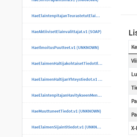
HaeElaintenpitajanTeurastetutElaimet.v1 (UNKNOWN)
Li
HaeAktiivisetElainvalittajat.v1 (SOAP)
Ke
HaeIlmoitusPuutteet.v1 (UNKNOWN)
Vi
HaeElaimenHaltijakohtaisetTiedotIlmoitus.v1 (UNKNOWN)
Lu
HaeElaimenHaltijanYhteystiedot.v1 (UNKNOWN)
Ti
HaeElaintenpitajanHavitykseenMenneetElaimet.v1 (UNKNOWN)
Pa
HaeMuuttuneetTiedot.v1 (UNKNOWN)
Pa
HaeElaimenSijaintitiedot.v1 (UNKNOWN)
X-