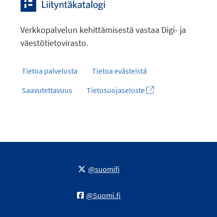
Verkkopalvelun kehittämisestä vastaa Digi- ja
väestötietovirasto.
Tietoa palvelusta
Tietoa evästeistä
Saavutettavuus
Tietosuojaseloste
@suomifi
@Suomi.fi