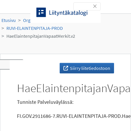
Siirry sisältöön
Toggle navigation
Etusivu
Organisaatiot
Ruokavirasto
RUVI-ELAINTENPITAJA-PROD
HaeElaintenpitajanVapaatMerkit.v2
Toggle navigation
Siirry liitetiedostoon
HaeElaintenpitajanVapa
Tunniste Palveluväylässä:
FI.GOV.2911686-7.RUVI-ELAINTENPITAJA-PROD.HaeEl