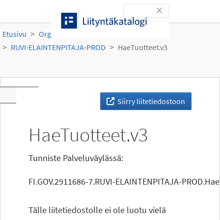
Siirry sisältöön
Toggle navigation
Etusivu
Organisaatiot
Ruokavirasto
RUVI-ELAINTENPITAJA-PROD
HaeTuotteet.v3
Toggle navigation
Siirry liitetiedostoon
HaeTuotteet.v3
Tunniste Palveluväylässä:
FI.GOV.2911686-7.RUVI-ELAINTENPITAJA-PROD.HaeT
Tälle liitetiedostolle ei ole luotu vielä