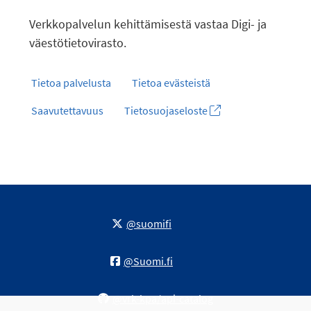
Verkkopalvelun kehittämisestä vastaa Digi- ja
väestötietovirasto.
Tietoa palvelusta
Tietoa evästeistä
Saavutettavuus
Tietosuojaseloste
@suomifi
@Suomi.fi
@vrk-kpa/api-catalog