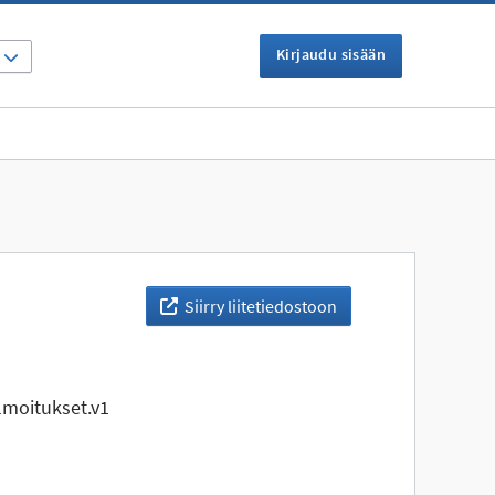
Kirjaudu sisään
I
Siirry liitetiedostoon
moitukset.v1