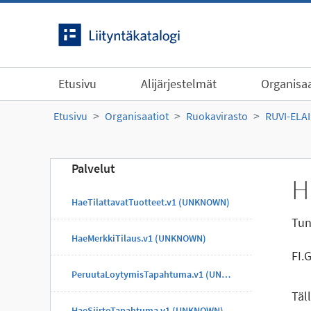
Siirry sisältöön
Etusivu
Alijärjestelmät
Organisaa
Etusivu
Organisaatiot
Ruokavirasto
RUVI-ELA
Palvelut
H
HaeTilattavatTuotteet.v1 (UNKNOWN)
Tun
HaeMerkkiTilaus.v1 (UNKNOWN)
FI.
PeruutaLoytymisTapahtuma.v1 (UNKNOWN)
Täl
HaeSiirtoTapahtuma.v1 (UNKNOWN)