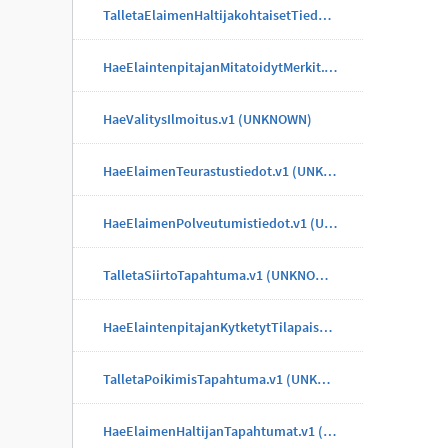
TalletaElaimenHaltijakohtaisetTiedotTapahtuma.v1 (UNKNOWN)
HaeElaintenpitajanMitatoidytMerkit.v1 (UNKNOWN)
HaeValitysIlmoitus.v1 (UNKNOWN)
HaeElaimenTeurastustiedot.v1 (UNKNOWN)
HaeElaimenPolveutumistiedot.v1 (UNKNOWN)
TalletaSiirtoTapahtuma.v1 (UNKNOWN)
HaeElaintenpitajanKytketytTilapaisMerkit.v1 (UNKNOWN)
TalletaPoikimisTapahtuma.v1 (UNKNOWN)
HaeElaimenHaltijanTapahtumat.v1 (UNKNOWN)