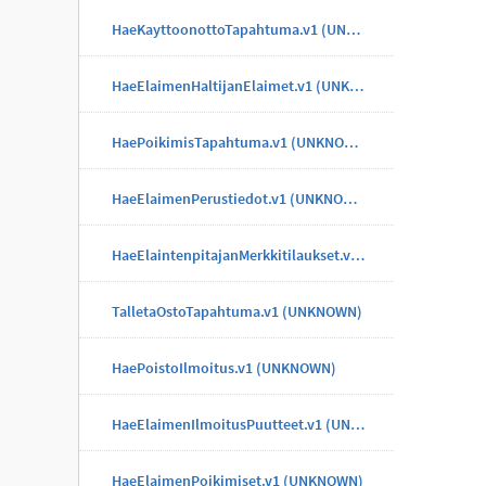
HaeKayttoonottoTapahtuma.v1 (UNKNOWN)
HaeElaimenHaltijanElaimet.v1 (UNKNOWN)
HaePoikimisTapahtuma.v1 (UNKNOWN)
HaeElaimenPerustiedot.v1 (UNKNOWN)
HaeElaintenpitajanMerkkitilaukset.v1 (UNKNOWN)
TalletaOstoTapahtuma.v1 (UNKNOWN)
HaePoistoIlmoitus.v1 (UNKNOWN)
HaeElaimenIlmoitusPuutteet.v1 (UNKNOWN)
HaeElaimenPoikimiset.v1 (UNKNOWN)