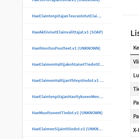
HaeElaintenpitajanTeurastetutElaimet.v1 (UNKNOWN)
Li
HaeAktiivisetElainvalittajat.v1 (SOAP)
Ke
HaeIlmoitusPuutteet.v1 (UNKNOWN)
Vi
HaeElaimenHaltijakohtaisetTiedotIlmoitus.v1 (UNKNOWN)
Lu
HaeElaimenHaltijanYhteystiedot.v1 (UNKNOWN)
Ti
HaeElaintenpitajanHavitykseenMenneetElaimet.v1 (UNKNOWN)
Pa
HaeMuuttuneetTiedot.v1 (UNKNOWN)
Pa
HaeElaimenSijaintitiedot.v1 (UNKNOWN)
X-