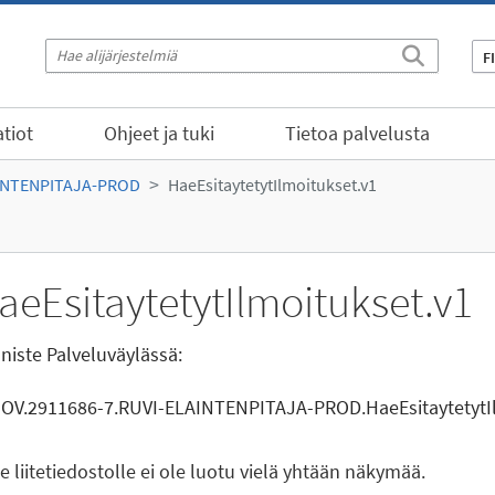
F
tiot
Ohjeet ja tuki
Tietoa palvelusta
INTENPITAJA-PROD
HaeEsitaytetytIlmoitukset.v1
aeEsitaytetytIlmoitukset.v1
niste Palveluväylässä:
GOV.2911686-7.RUVI-ELAINTENPITAJA-PROD.HaeEsitaytetytIl
le liitetiedostolle ei ole luotu vielä yhtään näkymää.