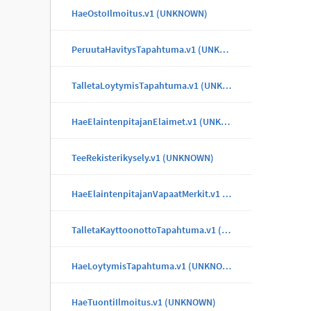
HaeOstoIlmoitus.v1 (UNKNOWN)
PeruutaHavitysTapahtuma.v1 (UNKNOWN)
TalletaLoytymisTapahtuma.v1 (UNKNOWN)
HaeElaintenpitajanElaimet.v1 (UNKNOWN)
TeeRekisterikysely.v1 (UNKNOWN)
HaeElaintenpitajanVapaatMerkit.v1 (UNKNOWN)
TalletaKayttoonottoTapahtuma.v1 (UNKNOWN)
HaeLoytymisTapahtuma.v1 (UNKNOWN)
HaeTuontiIlmoitus.v1 (UNKNOWN)