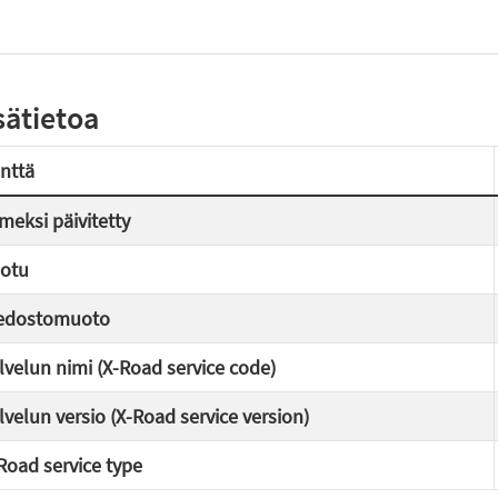
sätietoa
nttä
imeksi päivitetty
otu
edostomuoto
lvelun nimi (X-Road service code)
lvelun versio (X-Road service version)
Road service type