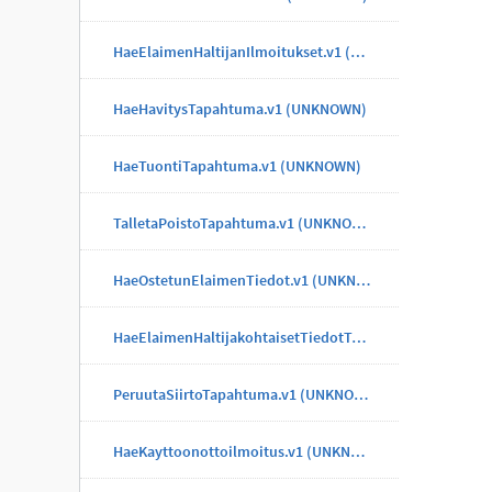
HaeElaimenHaltijanIlmoitukset.v1 (UNKNOWN)
HaeHavitysTapahtuma.v1 (UNKNOWN)
HaeTuontiTapahtuma.v1 (UNKNOWN)
TalletaPoistoTapahtuma.v1 (UNKNOWN)
HaeOstetunElaimenTiedot.v1 (UNKNOWN)
HaeElaimenHaltijakohtaisetTiedotTapahtuma.v1 (UNKNOWN)
PeruutaSiirtoTapahtuma.v1 (UNKNOWN)
HaeKayttoonottoilmoitus.v1 (UNKNOWN)