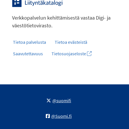
Verkkopalvelun kehittämisestä vastaa Digi- ja
väestötietovirasto.
Tietoa palvelusta
Tietoa evästeistä
Saavutettavuus
Tietosuojaseloste
@suomifi
@Suomi.fi