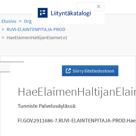
Siirry sisältöön
Toggle navigation
Etusivu
Organisaatiot
Ruokavirasto
RUVI-ELAINTENPITAJA-PROD
HaeElaimenHaltijanElaimet.v1
Toggle navigation
Siirry liitetiedostoon
HaeElaimenHaltijanElai
Tunniste Palveluväylässä:
FI.GOV.2911686-7.RUVI-ELAINTENPITAJA-PROD.HaeE