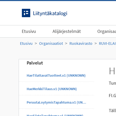
Siirry sisältöön
Etusivu
Alijärjestelmät
Organisaa
Etusivu
Organisaatiot
Ruokavirasto
RUVI-ELA
Palvelut
H
HaeTilattavatTuotteet.v1 (UNKNOWN)
Tun
HaeMerkkiTilaus.v1 (UNKNOWN)
FI.
PeruutaLoytymisTapahtuma.v1 (UNKNOWN)
Täl
HaeSiirtoTapahtuma.v1 (UNKNOWN)