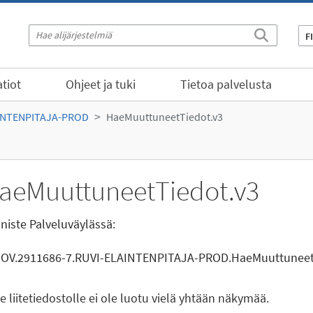
F
tiot
Ohjeet ja tuki
Tietoa palvelusta
INTENPITAJA-PROD
HaeMuuttuneetTiedot.v3
aeMuuttuneetTiedot.v3
niste Palveluväylässä:
GOV.2911686-7.RUVI-ELAINTENPITAJA-PROD.HaeMuuttuneet
le liitetiedostolle ei ole luotu vielä yhtään näkymää.