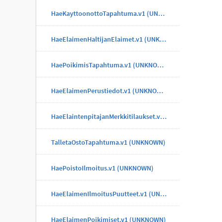
HaeKayttoonottoTapahtuma.v1 (UNKNOWN)
HaeElaimenHaltijanElaimet.v1 (UNKNOWN)
HaePoikimisTapahtuma.v1 (UNKNOWN)
HaeElaimenPerustiedot.v1 (UNKNOWN)
HaeElaintenpitajanMerkkitilaukset.v1 (UNKNOWN)
TalletaOstoTapahtuma.v1 (UNKNOWN)
HaePoistoIlmoitus.v1 (UNKNOWN)
HaeElaimenIlmoitusPuutteet.v1 (UNKNOWN)
HaeElaimenPoikimiset.v1 (UNKNOWN)