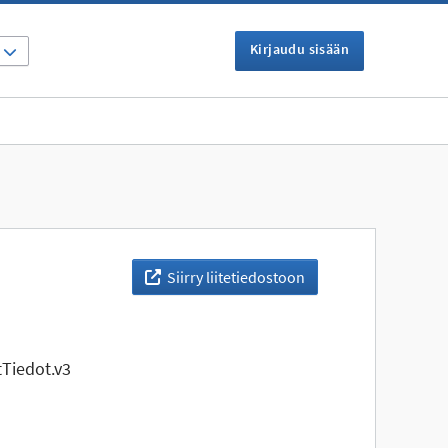
Kirjaudu sisään
I
Siirry liitetiedostoon
Tiedot.v3