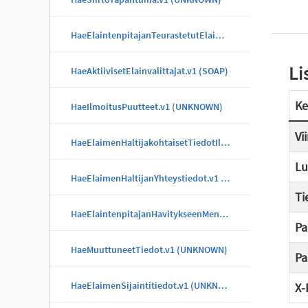
HaeElaintenpitajanTeurastetutElaimet.v1 (UNKNOWN)
Li
HaeAktiivisetElainvalittajat.v1 (SOAP)
Ke
HaeIlmoitusPuutteet.v1 (UNKNOWN)
Vi
HaeElaimenHaltijakohtaisetTiedotIlmoitus.v1 (UNKNOWN)
Lu
HaeElaimenHaltijanYhteystiedot.v1 (UNKNOWN)
Ti
HaeElaintenpitajanHavitykseenMenneetElaimet.v1 (UNKNOWN)
Pa
HaeMuuttuneetTiedot.v1 (UNKNOWN)
Pa
HaeElaimenSijaintitiedot.v1 (UNKNOWN)
X-