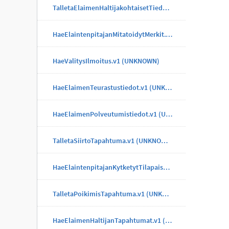
TalletaElaimenHaltijakohtaisetTiedotTapahtuma.v1 (UNKNOWN)
HaeElaintenpitajanMitatoidytMerkit.v1 (UNKNOWN)
HaeValitysIlmoitus.v1 (UNKNOWN)
HaeElaimenTeurastustiedot.v1 (UNKNOWN)
HaeElaimenPolveutumistiedot.v1 (UNKNOWN)
TalletaSiirtoTapahtuma.v1 (UNKNOWN)
HaeElaintenpitajanKytketytTilapaisMerkit.v1 (UNKNOWN)
TalletaPoikimisTapahtuma.v1 (UNKNOWN)
HaeElaimenHaltijanTapahtumat.v1 (UNKNOWN)