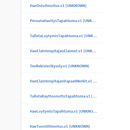
HaeOstoIlmoitus.v1 (UNKNOWN)
PeruutaHavitysTapahtuma.v1 (UNKNOWN)
TalletaLoytymisTapahtuma.v1 (UNKNOWN)
HaeElaintenpitajanElaimet.v1 (UNKNOWN)
TeeRekisterikysely.v1 (UNKNOWN)
HaeElaintenpitajanVapaatMerkit.v1 (UNKNOWN)
TalletaKayttoonottoTapahtuma.v1 (UNKNOWN)
HaeLoytymisTapahtuma.v1 (UNKNOWN)
HaeTuontiIlmoitus.v1 (UNKNOWN)