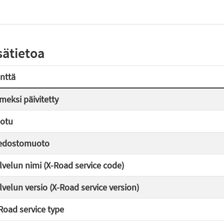
sätietoa
nttä
imeksi päivitetty
otu
edostomuoto
lvelun nimi (X-Road service code)
lvelun versio (X-Road service version)
Road service type