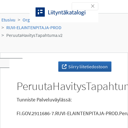
Siirry sisältöön
Toggle navigation
Etusivu
Organisaatiot
Ruokavirasto
RUVI-ELAINTENPITAJA-PROD
PeruutaHavitysTapahtuma.v2
Toggle navigation
Siirry liitetiedostoon
PeruutaHavitysTapahtu
Tunniste Palveluväylässä:
FI.GOV.2911686-7.RUVI-ELAINTENPITAJA-PROD.Per