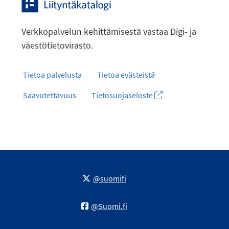
Verkkopalvelun kehittämisestä vastaa Digi- ja
väestötietovirasto.
Tietoa palvelusta
Tietoa evästeistä
Saavutettavuus
Tietosuojaseloste
@suomifi
@Suomi.fi