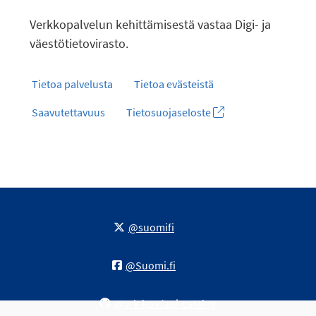
Verkkopalvelun kehittämisestä vastaa Digi- ja
väestötietovirasto.
Tietoa palvelusta
Tietoa evästeistä
Saavutettavuus
Tietosuojaseloste
@suomifi
@Suomi.fi
@vrk-kpa/api-catalog