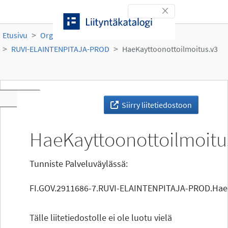
Siirry sisältöön
Toggle navigation
Etusivu
Organisaatiot
Ruokavirasto
RUVI-ELAINTENPITAJA-PROD
HaeKayttoonottoilmoitus.v3
Toggle navigation
Siirry liitetiedostoon
HaeKayttoonottoilmoitu
Tunniste Palveluväylässä:
FI.GOV.2911686-7.RUVI-ELAINTENPITAJA-PROD.HaeK
Tälle liitetiedostolle ei ole luotu vielä