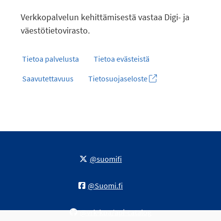
Verkkopalvelun kehittämisestä vastaa Digi- ja
väestötietovirasto.
Tietoa palvelusta
Tietoa evästeistä
Saavutettavuus
Tietosuojaseloste
@suomifi
@Suomi.fi
@vrk-kpa/api-catalog