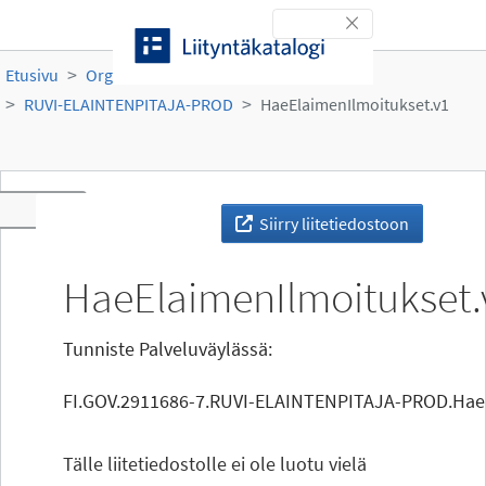
Siirry sisältöön
Toggle navigation
Etusivu
Organisaatiot
Ruokavirasto
RUVI-ELAINTENPITAJA-PROD
HaeElaimenIlmoitukset.v1
Toggle navigation
Siirry liitetiedostoon
HaeElaimenIlmoitukset.
Tunniste Palveluväylässä:
FI.GOV.2911686-7.RUVI-ELAINTENPITAJA-PROD.HaeE
Tälle liitetiedostolle ei ole luotu vielä