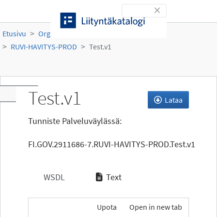
Siirry sisältöön
Toggle navigation
Etusivu
Organisaatiot
Ruokavirasto
RUVI-HAVITYS-PROD
Test.v1
Test.v1
Toggle navigation
Lataa
Tunniste Palveluväylässä:
FI.GOV.2911686-7.RUVI-HAVITYS-PROD.Test.v1
WSDL
Text
Upota
Open in new tab