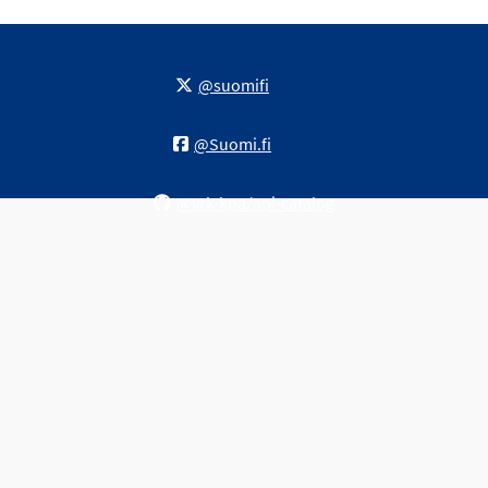
@suomifi
@Suomi.fi
@vrk-kpa/api-catalog