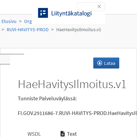
Siirry sisältöön
Toggle navigation
Etusivu
Organisaatiot
Ruokavirasto
RUVI-HAVITYS-PROD
HaeHavitysIlmoitus.v1
Toggle navigation
Lataa
HaeHavitysIlmoitus.v1
Tunniste Palveluväylässä:
FI.GOV.2911686-7.RUVI-HAVITYS-PROD.HaeHavitysIl
WSDL
Text