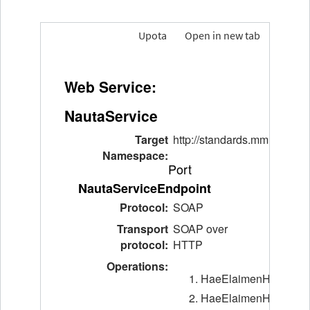
Upota
Open in new tab