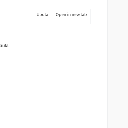
Upota
Open in new tab