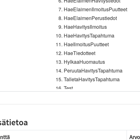
sätietoa
nttä
Arvo