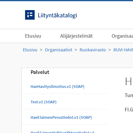
Siirry sisältöön
Etusivu
Alijärjestelmät
Organisaa
Etusivu
Organisaatiot
Ruokavirasto
RUVI-HAV
Palvelut
H
HaeHavitysIlmoitus.v1 (SOAP)
Tun
Test.v1 (SOAP)
FI.
HaeElaimenPerustiedot.v1 (SOAP)
HaeElaimenHaltijanYhteystiedot.v1 (SOAP)