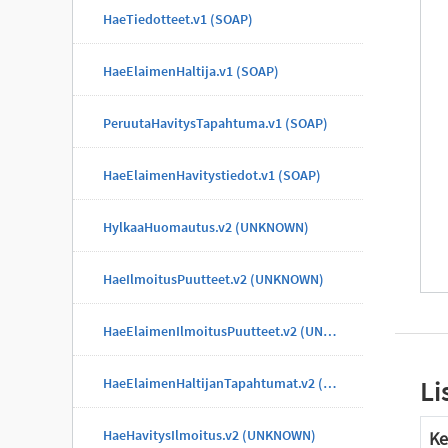
HaeTiedotteet.v1 (SOAP)
HaeElaimenHaltija.v1 (SOAP)
PeruutaHavitysTapahtuma.v1 (SOAP)
HaeElaimenHavitystiedot.v1 (SOAP)
HylkaaHuomautus.v2 (UNKNOWN)
HaeIlmoitusPuutteet.v2 (UNKNOWN)
HaeElaimenIlmoitusPuutteet.v2 (UNKNOWN)
Li
HaeElaimenHaltijanTapahtumat.v2 (UNKNOWN)
HaeHavitysIlmoitus.v2 (UNKNOWN)
Ke