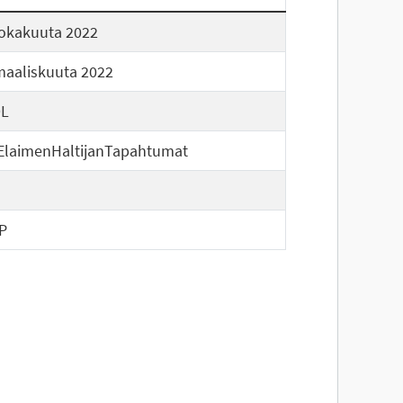
lokakuuta 2022
maaliskuuta 2022
L
ElaimenHaltijanTapahtumat
P