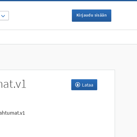
Kirjaudu sisään
I
at.v1
Lataa
ahtumat.v1