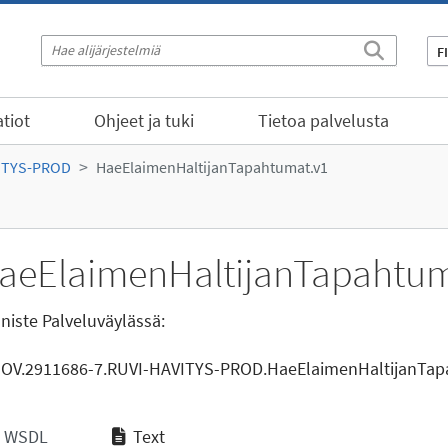
F
tiot
Ohjeet ja tuki
Tietoa palvelusta
ITYS-PROD
HaeElaimenHaltijanTapahtumat.v1
aeElaimenHaltijanTapahtum
niste Palveluväylässä:
GOV.2911686-7.RUVI-HAVITYS-PROD.HaeElaimenHaltijanTap
WSDL
Text