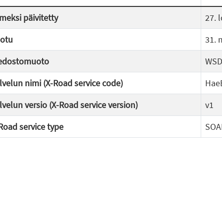
imeksi päivitetty
27. 
otu
31. 
edostomuoto
WSD
lvelun nimi (X-Road service code)
Hae
lvelun versio (X-Road service version)
v1
Road service type
SOA