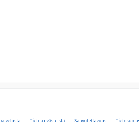
palvelusta
Tietoa evästeistä
Saavutettavuus
Tietosuoja