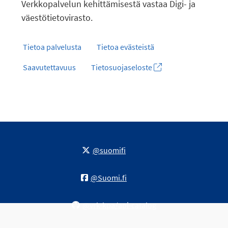
Verkkopalvelun kehittämisestä vastaa Digi- ja
väestötietovirasto.
Tietoa palvelusta
Tietoa evästeistä
Saavutettavuus
Tietosuojaseloste
@suomifi
@Suomi.fi
@vrk-kpa/api-catalog