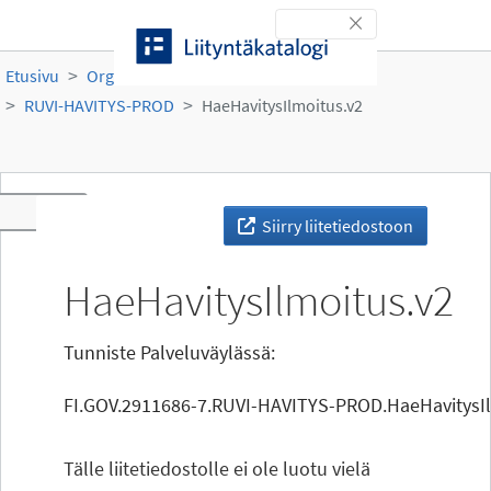
Siirry sisältöön
Toggle navigation
Etusivu
Organisaatiot
Ruokavirasto
RUVI-HAVITYS-PROD
HaeHavitysIlmoitus.v2
Toggle navigation
Siirry liitetiedostoon
HaeHavitysIlmoitus.v2
Tunniste Palveluväylässä:
FI.GOV.2911686-7.RUVI-HAVITYS-PROD.HaeHavitysIl
Tälle liitetiedostolle ei ole luotu vielä