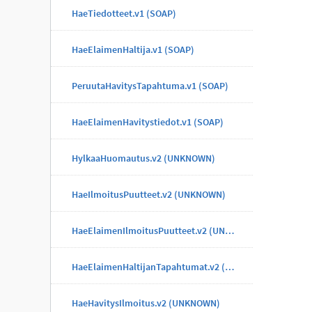
HaeTiedotteet.v1 (SOAP)
HaeElaimenHaltija.v1 (SOAP)
PeruutaHavitysTapahtuma.v1 (SOAP)
HaeElaimenHavitystiedot.v1 (SOAP)
HylkaaHuomautus.v2 (UNKNOWN)
HaeIlmoitusPuutteet.v2 (UNKNOWN)
HaeElaimenIlmoitusPuutteet.v2 (UNKNOWN)
HaeElaimenHaltijanTapahtumat.v2 (UNKNOWN)
HaeHavitysIlmoitus.v2 (UNKNOWN)