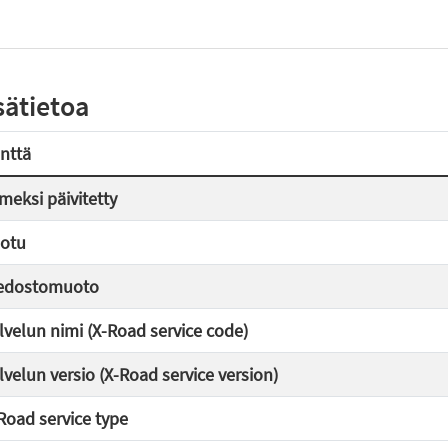
sätietoa
nttä
imeksi päivitetty
otu
edostomuoto
lvelun nimi (X-Road service code)
lvelun versio (X-Road service version)
Road service type