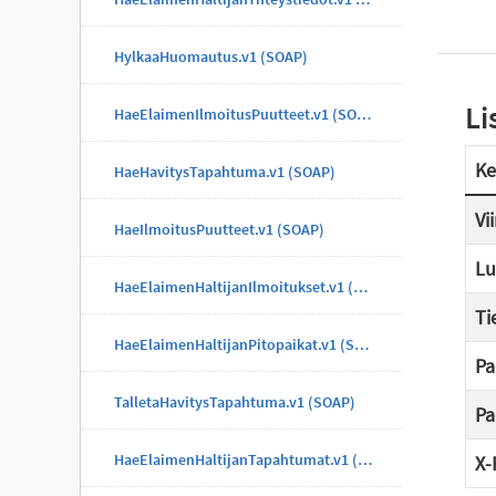
HylkaaHuomautus.v1 (SOAP)
Li
HaeElaimenIlmoitusPuutteet.v1 (SOAP)
Ke
HaeHavitysTapahtuma.v1 (SOAP)
Vi
HaeIlmoitusPuutteet.v1 (SOAP)
Lu
HaeElaimenHaltijanIlmoitukset.v1 (SOAP)
Ti
HaeElaimenHaltijanPitopaikat.v1 (SOAP)
Pa
TalletaHavitysTapahtuma.v1 (SOAP)
Pa
HaeElaimenHaltijanTapahtumat.v1 (SOAP)
X-