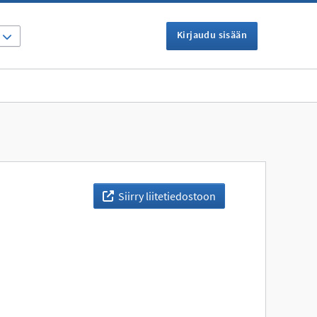
Kirjaudu sisään
I
Siirry liitetiedostoon