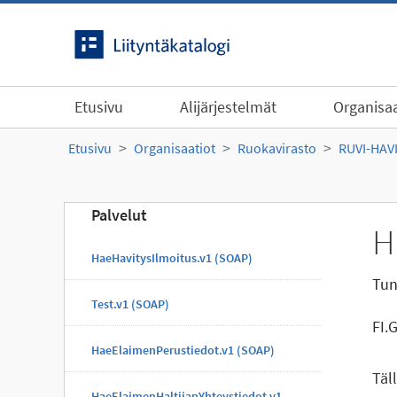
Siirry sisältöön
Etusivu
Alijärjestelmät
Organisaa
Etusivu
Organisaatiot
Ruokavirasto
RUVI-HAV
Palvelut
H
HaeHavitysIlmoitus.v1 (SOAP)
Tun
Test.v1 (SOAP)
FI.
HaeElaimenPerustiedot.v1 (SOAP)
Täl
HaeElaimenHaltijanYhteystiedot.v1 (SOAP)