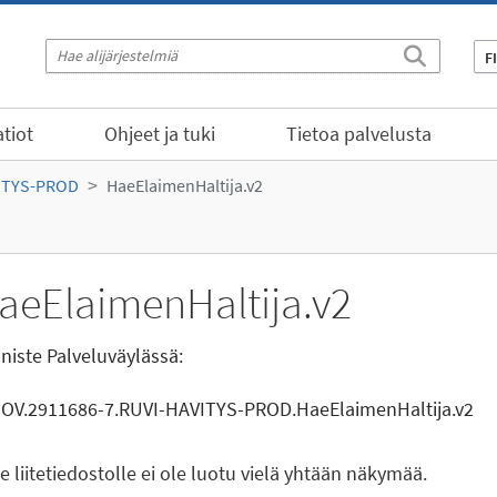
F
tiot
Ohjeet ja tuki
Tietoa palvelusta
ITYS-PROD
HaeElaimenHaltija.v2
aeElaimenHaltija.v2
niste Palveluväylässä:
GOV.2911686-7.RUVI-HAVITYS-PROD.HaeElaimenHaltija.v2
le liitetiedostolle ei ole luotu vielä yhtään näkymää.