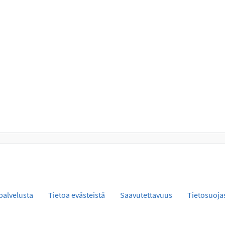
palvelusta
Tietoa evästeistä
Saavutettavuus
Tietosuoja