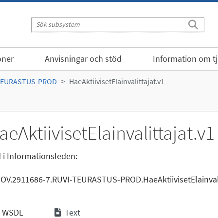
oner
Anvisningar och stöd
Information om t
TEURASTUS-PROD
HaeAktiivisetElainvalittajat.v1
aeAktiivisetElainvalittajat.v1
 i Informationsleden:
GOV.2911686-7.RUVI-TEURASTUS-PROD.HaeAktiivisetElainvali
WSDL
Text