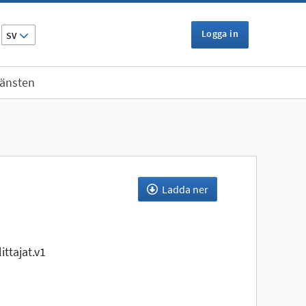
Logga in
SV
jänsten
Ladda ner
ttajat.v1