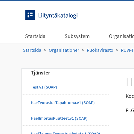
Gå till innehållet
Startsida
Subsystem
Organisati
Startsida
Organisationer
Ruokavirasto
RUVI-
Tjänster
H
Test.v1 (SOAP)
Kod
HaeTeurastusTapahtuma.v1 (SOAP)
FI.
HaeIlmoitusPuutteet.v1 (SOAP)
HaeElaimenTeurastustiedot.v1 (SOAP)