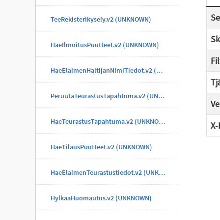
Se
TeeRekisterikysely.v2 (UNKNOWN)
Sk
HaeIlmoitusPuutteet.v2 (UNKNOWN)
Fi
HaeElaimenHaltijanNimiTiedot.v2 (UNKNOWN)
Tj
PeruutaTeurastusTapahtuma.v2 (UNKNOWN)
Ve
HaeTeurastusTapahtuma.v2 (UNKNOWN)
X-
HaeTilausPuutteet.v2 (UNKNOWN)
HaeElaimenTeurastustiedot.v2 (UNKNOWN)
HylkaaHuomautus.v2 (UNKNOWN)