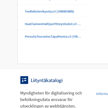
TeeRekisterikysely.v3 (UNKNOWN)
HaeElaimenHaltijanYhteystiedot.v3 (UNKNOWN)
PeruutaTeurastusTapahtuma.v3 (UNKNOWN)
Myndigheten för digitalisering och
Inform
befolkningsdata ansvarar för
utvecklingen av webbtjänsten.