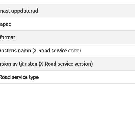
nast uppdaterad
apad
lformat
änstens namn (X-Road service code)
rsion av tjänsten (X-Road service version)
Road service type