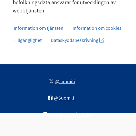
befolkningsdata ansvarar för utvecklingen av
webbtjänsten.
Information om tjänsten
Information om cookies
Tillgänglighet
Dataskyddsbeskrivning
@suomifi
@Suomi.fi
@vrk-kpa/api-catalog