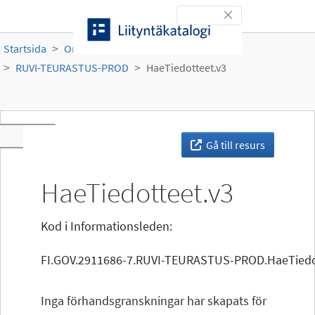
Gå till innehållet
Toggle navigation
Startsida
Organisationer
Ruokavirasto
RUVI-TEURASTUS-PROD
HaeTiedotteet.v3
Toggle navigation
Gå till resurs
HaeTiedotteet.v3
Kod i Informationsleden:
FI.GOV.2911686-7.RUVI-TEURASTUS-PROD.HaeTiedo
Inga förhandsgranskningar har skapats för