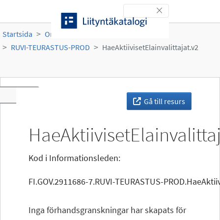
Gå till innehållet
Toggle navigation
Startsida
Organisationer
Ruokavirasto
RUVI-TEURASTUS-PROD
HaeAktiivisetElainvalittajat.v2
Toggle navigation
Gå till resurs
HaeAktiivisetElainvalitta
Kod i Informationsleden:
FI.GOV.2911686-7.RUVI-TEURASTUS-PROD.HaeAktiivis
Inga förhandsgranskningar har skapats för