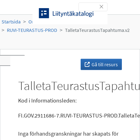
Gå till innehållet
Toggle navigation
Startsida
Organisationer
Ruokavirasto
RUVI-TEURASTUS-PROD
TalletaTeurastusTapahtuma.v2
Toggle navigation
Gå till resurs
TalletaTeurastusTapaht
Kod i Informationsleden:
FI.GOV.2911686-7.RUVI-TEURASTUS-PROD.TalletaT
Inga förhandsgranskningar har skapats för