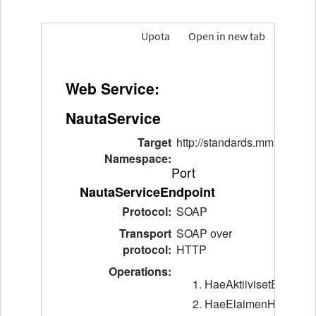
Upota
Open in new tab