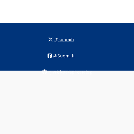
@suomifi
@Suomi.fi
@vrk-kpa/api-catalog