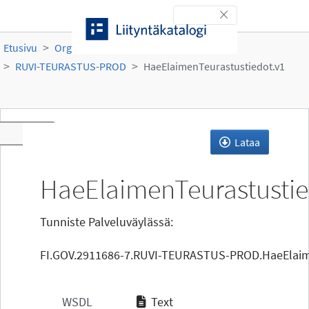
Siirry sisältöön
Toggle navigation
Etusivu
Organisaatiot
Ruokavirasto
RUVI-TEURASTUS-PROD
HaeElaimenTeurastustiedot.v1
Toggle navigation
Lataa
HaeElaimenTeurastustie
Tunniste Palveluväylässä:
FI.GOV.2911686-7.RUVI-TEURASTUS-PROD.HaeElaim
WSDL
Text