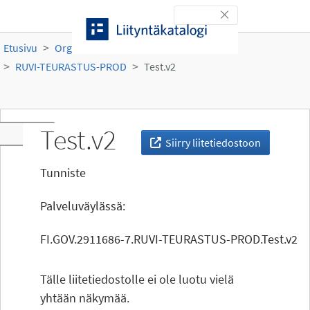
Siirry sisältöön
Toggle navigation
Etusivu
Organisaatiot
Ruokavirasto
RUVI-TEURASTUS-PROD
Test.v2
Test.v2
Toggle navigation
Siirry liitetiedostoon
Tunniste
Palveluväylässä:
FI.GOV.2911686-7.RUVI-TEURASTUS-PROD.Test.v2
Tälle liitetiedostolle ei ole luotu vielä
yhtään näkymää.