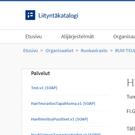
Siirry sisältöön
Etusivu
Alijärjestelmät
Organisaa
Etusivu
Organisaatiot
Ruokavirasto
RUVI-TE
Palvelut
H
Test.v1 (SOAP)
Tun
HaeTeurastusTapahtuma.v1 (SOAP)
FI.
HaeIlmoitusPuutteet.v1 (SOAP)
Täl
HaeElaimenTeurastustiedot.v1 (SOAP)