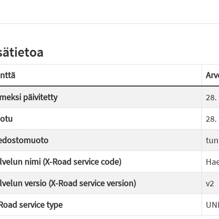
sätietoa
nttä
Arv
imeksi päivitetty
28.
otu
28.
edostomuoto
tun
lvelun nimi (X-Road service code)
Hae
lvelun versio (X-Road service version)
v2
Road service type
UN