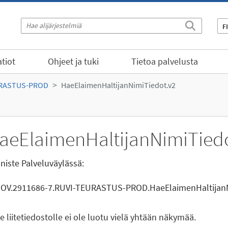
F
tiot
Ohjeet ja tuki
Tietoa palvelusta
URASTUS-PROD
HaeElaimenHaltijanNimiTiedot.v2
aeElaimenHaltijanNimiTiedo
niste Palveluväylässä:
GOV.2911686-7.RUVI-TEURASTUS-PROD.HaeElaimenHaltijanN
le liitetiedostolle ei ole luotu vielä yhtään näkymää.