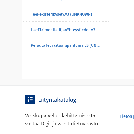
TeeRekisterikysely.v3 (UNKNOWN)
HaeElaimenHaltijanYhteystiedot.v3 (UNKNOWN)
PeruutaTeurastusTapahtuma.v3 (UNKNOWN)
Verkkopalvelun kehittämisestä
Tietoa 
vastaa Digi- ja väestötietovirasto.