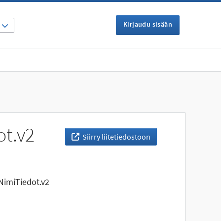
Kirjaudu sisään
I
t.v2
Siirry liitetiedostoon
imiTiedot.v2