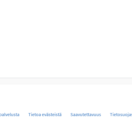
palvelusta
Tietoa evästeistä
Saavutettavuus
Tietosuoja