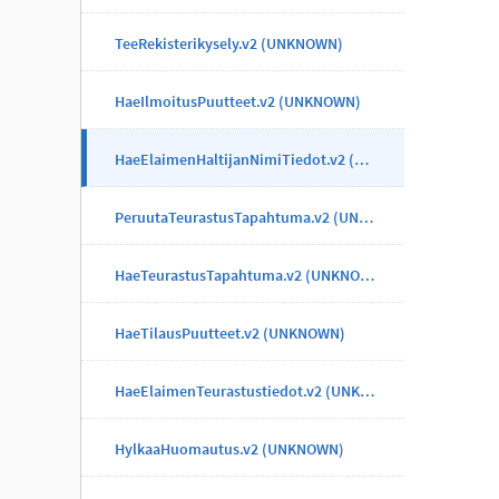
TeeRekisterikysely.v2 (UNKNOWN)
HaeIlmoitusPuutteet.v2 (UNKNOWN)
HaeElaimenHaltijanNimiTiedot.v2 (UNKNOWN)
PeruutaTeurastusTapahtuma.v2 (UNKNOWN)
HaeTeurastusTapahtuma.v2 (UNKNOWN)
HaeTilausPuutteet.v2 (UNKNOWN)
HaeElaimenTeurastustiedot.v2 (UNKNOWN)
HylkaaHuomautus.v2 (UNKNOWN)