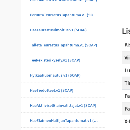
PeruutaTeurastusTapahtuma.v1 (SOAP)
Li
HaeTeurastusIlmoitus.v1 (SOAP)
Ke
TalletaTeurastusTapahtuma.v1 (SOAP)
Vi
TeeRekisterikysely.v1 (SOAP)
Lu
HylkaaHuomautus.v1 (SOAP)
Ti
HaeTiedotteet.v1 (SOAP)
Pa
HaeAktiivisetElainvalittajat.v1 (SOAP)
Pa
HaeElaimenHaltijanTapahtumat.v1 (SOAP)
X-