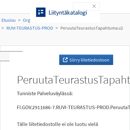
Siirry sisältöön
Toggle navigation
Etusivu
Organisaatiot
Ruokavirasto
RUVI-TEURASTUS-PROD
PeruutaTeurastusTapahtuma.v2
Toggle navigation
Siirry liitetiedostoon
PeruutaTeurastusTapah
Tunniste Palveluväylässä:
FI.GOV.2911686-7.RUVI-TEURASTUS-PROD.Peruuta
Tälle liitetiedostolle ei ole luotu vielä