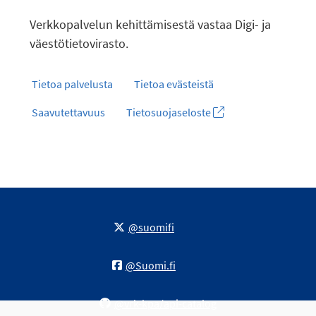
Verkkopalvelun kehittämisestä vastaa Digi- ja
väestötietovirasto.
Tietoa palvelusta
Tietoa evästeistä
Saavutettavuus
Tietosuojaseloste
@suomifi
@Suomi.fi
@vrk-kpa/api-catalog