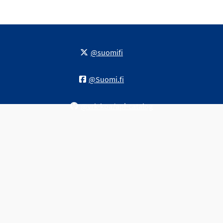
@suomifi
@Suomi.fi
@vrk-kpa/api-catalog