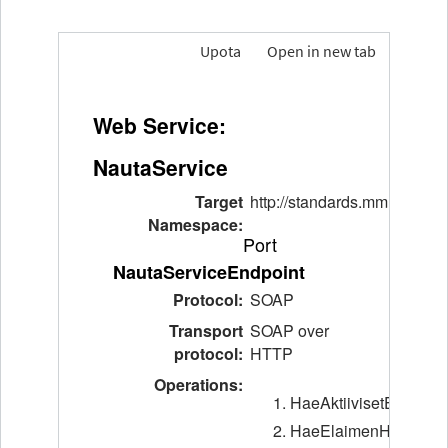
Upota
Open in new tab