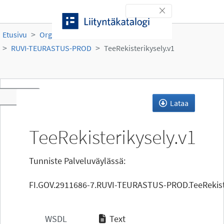
Siirry sisältöön
Toggle navigation
Etusivu
Organisaatiot
Ruokavirasto
RUVI-TEURASTUS-PROD
TeeRekisterikysely.v1
Toggle navigation
Lataa
TeeRekisterikysely.v1
Tunniste Palveluväylässä:
FI.GOV.2911686-7.RUVI-TEURASTUS-PROD.TeeRekiste
WSDL
Text