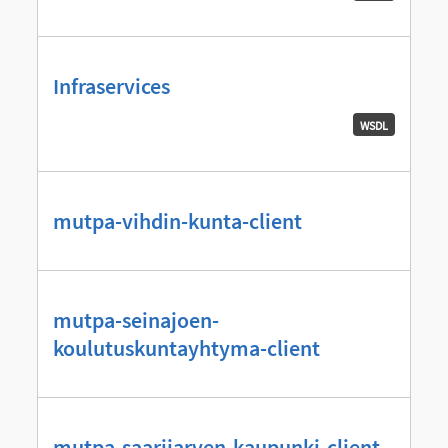
Infraservices
WSDL
mutpa-vihdin-kunta-client
mutpa-seinajoen-
koulutuskuntayhtyma-client
mutpa-saarijarven-kaupunki-client