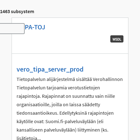
1463 subsystem
USPA-TOJ
Toggle navigation
WSDL
vero_tipa_server_prod
Tietopalvelun alijärjestelmä sisältää Verohallinnon
Tietopalvelun tarjoamia verotustietojen
rajapintoja. Rajapinnat on suunnattu vain niille
organisaatioille, joilla on laissa säädetty
tiedonsaantioikeus. Edellytyksinä rajapintojen
käytölle ovat: Suomi.fi-palveluväylään (eli
kansalliseen palveluväylään) liittyminen (ks.
lisätietoja...