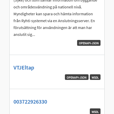
och områdesvändning på nationell nivå.
Myndigheter kan spara och hämta information
från Ryhti-systemet via en Anslutningsserver. En
förutsättning för användningen är att man har
anslutit sig...
OPENAPI-JSON
VTJEltap
OPENAPI-JSON
WSDL
003722926330
WSDL