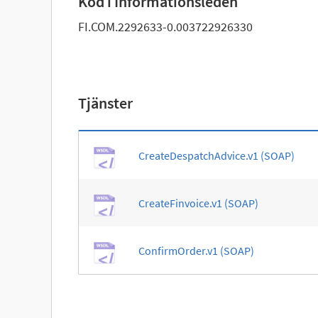
Kod i Informationsleden
FI.COM.2292633-0.003722926330
Tjänster
CreateDespatchAdvice.v1 (SOAP)
CreateFinvoice.v1 (SOAP)
ConfirmOrder.v1 (SOAP)