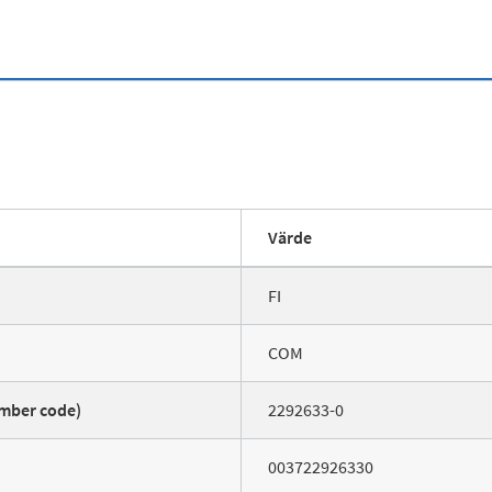
Värde
FI
COM
mber code)
2292633-0
003722926330