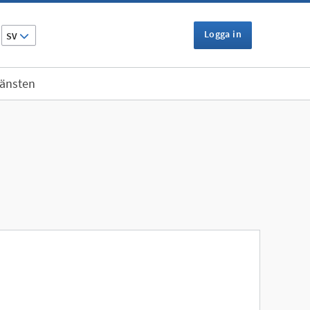
Logga in
SV
jänsten