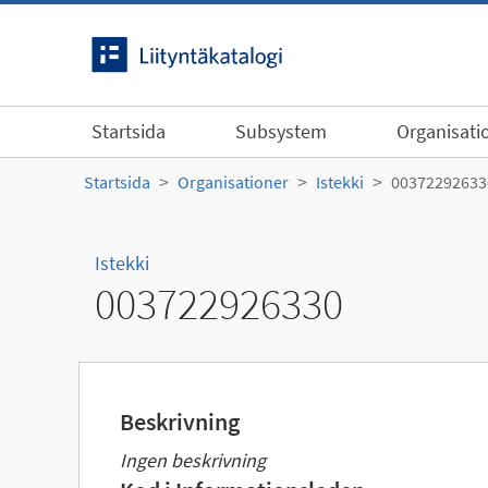
Gå till innehållet
Startsida
Subsystem
Organisati
Startsida
Organisationer
Istekki
00372292633
Istekki
003722926330
Beskrivning
Ingen beskrivning