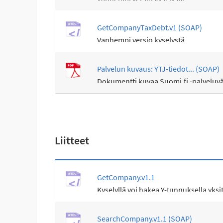
GetCompanyTaxDebt.v1 (SOAP)
Vanhempi versio kyselystä.
Palvelun kuvaus: YTJ-tiedot... (SOAP)
Dokumentti kuvaa Suomi.fi -palveluvä
Liitteet
GetCompany.v1.1
Kyselyllä voi hakea Y-tunnuksella yksit
SearchCompany.v1.1 (SOAP)