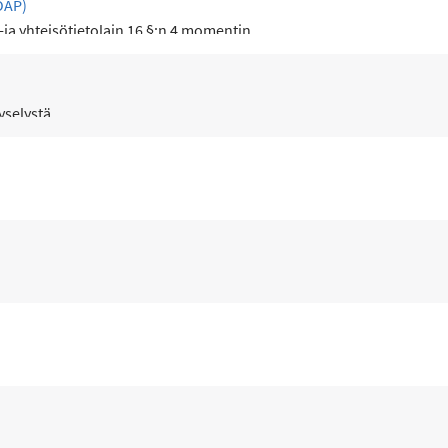
OAP)
-ja yhteisötietolain 16 §:n 4 momentin...
selystä.