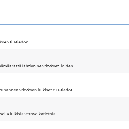
ksen tilatiedon.
ämäärästä lähtien ne yritykset, joiden...
uhannen yrityksen julkiset YTJ-tiedot...
ella julkisia verovelkatietoja....