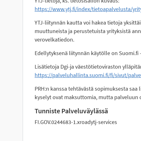
YTJ-tietoja, ks. tietosisällön kuvaus:
https://www.ytj.fi/index/tietoapalvelusta/yr
YTJ-liitynnän kautta voi hakea tietoja yksittä
muuttuneista ja perustetuista yrityksistä ann
verovelkatiedon.
Edellytyksenä liitynnän käytölle on Suomi.f
Lisätietoja Dgi-ja väestötietoviraston ylläpit
https://palveluhallinta.suomi.fi/fi/sivut/palve
PRH:n kanssa tehtävästä sopimuksesta saa l
kyselyt ovat maksuttomia, mutta palveluun o
Tunniste Palveluväylässä
FI.GOV.0244683-1.xroadytj-services