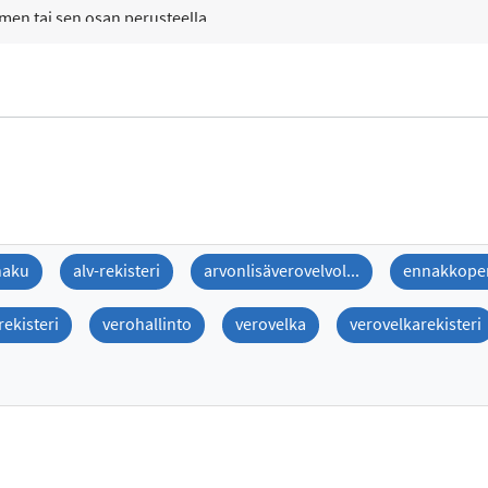
imen tai sen osan perusteella....
haku
alv-rekisteri
arvonlisäverovelvol...
ennakkoperi
rekisteri
verohallinto
verovelka
verovelkarekisteri