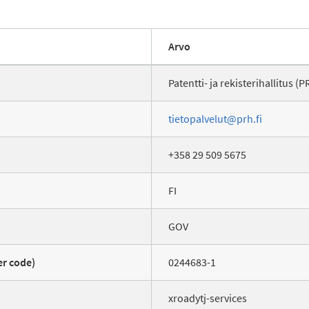
Arvo
Patentti- ja rekisterihallitus (
tietopalvelut@prh.fi
+358 29 509 5675
FI
GOV
er code)
0244683-1
xroadytj-services