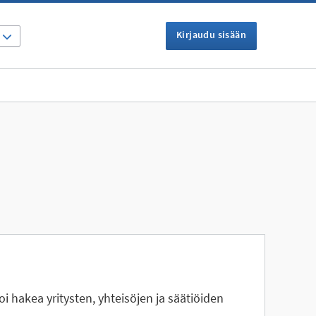
Kirjaudu sisään
I
oi hakea yritysten, yhteisöjen ja säätiöiden