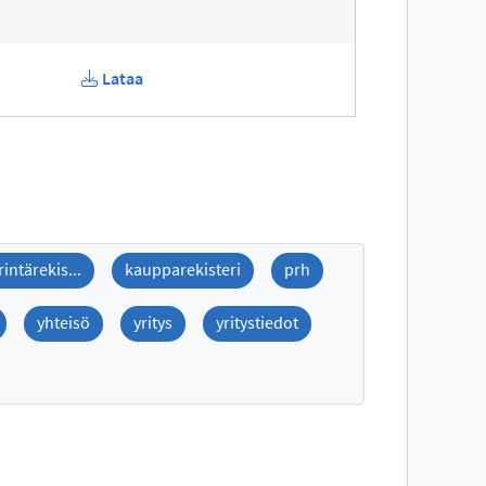
Lataa
ntärekis...
kaupparekisteri
prh
yhteisö
yritys
yritystiedot