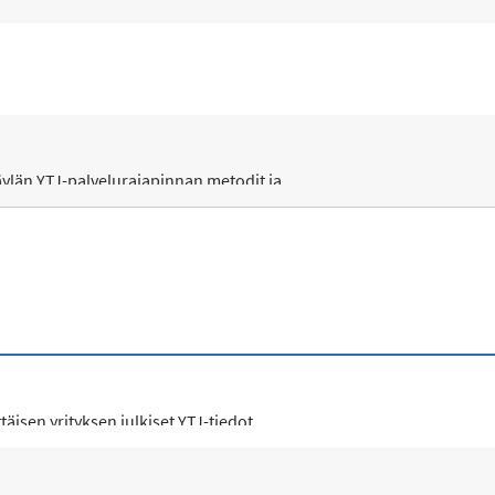
ylän YTJ-palvelurajapinnan metodit ja...
täisen yrityksen julkiset YTJ-tiedot.