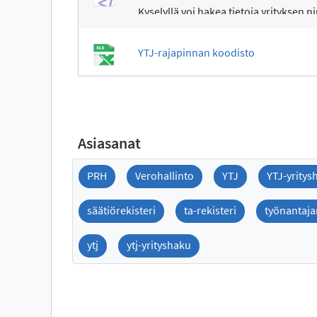
Kyselyllä voi hakea tietoja yrityksen n
YTJ-rajapinnan koodisto
Asiasanat
PRH
Verohallinto
YTJ
YTJ-yritys
säätiörekisteri
ta-rekisteri
työnantaja
ytj
ytj-yrityshaku