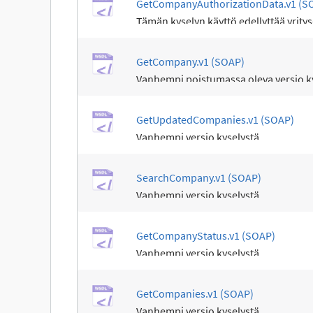
GetCompanyAuthorizationData.v1 (S
Tämän kyselyn käyttö edellyttää yritys
GetCompany.v1 (SOAP)
Vanhempi poistumassa oleva versio ky
GetUpdatedCompanies.v1 (SOAP)
Vanhempi versio kyselystä.
SearchCompany.v1 (SOAP)
Vanhempi versio kyselystä.
GetCompanyStatus.v1 (SOAP)
Vanhempi versio kyselystä.
GetCompanies.v1 (SOAP)
Vanhempi versio kyselystä.