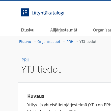
Siirry sisältöön
Etusivu
Alijärjestelmät
Organisaa
Etusivu
Organisaatiot
PRH
YTJ-tiedot
PRH
YTJ-tiedot
Kuvaus
Yritys- ja yhteisötietojärjestelmä (YTJ) on PR