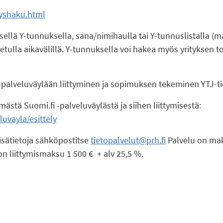
ityshaku.html
isellä Y-tunnuksella, sana/nimihaulla tai Y-tunnuslistalla (m
etulla aikavälillä. Y-tunnuksella voi hakea myös yrityksen to
i -palveluväylään liittyminen ja sopimuksen tekeminen YTJ-t
ämästä Suomi.fi -palveluväylästä ja siihen liittymisestä:
luvayla/esittely
isätietoja sähköpostitse
tietopalvelut@prh.fi
Palvelu on maks
n liittymismaksu 1 500 € + alv 25,5 %.